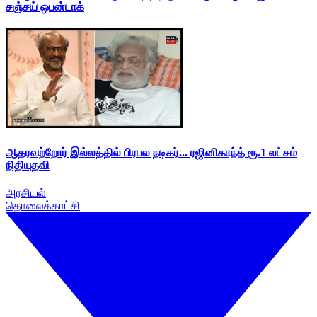
சஞ்சய் ஒபன்டாக்
ஆதரவற்றோர் இல்லத்தில் பிரபல நடிகர்... ரஜினிகாந்த் ரூ.1 லட்சம்
நிதியுதவி
அரசியல்
தொலைக்காட்சி