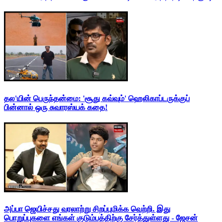
தல'யின் பெருந்தன்மை: 'சூது கவ்வும்' ஹெலிகாப்டருக்குப்
பின்னால் ஒரு சுவாரஸ்யக் கதை!
அப்பா ஜெயிச்சது வரலாற்று சிறப்புமிக்க வெற்றி. இது
பொறுப்புகளை எங்கள் குடும்பத்திற்கு சேர்த்துள்ளது - ஜேசன்