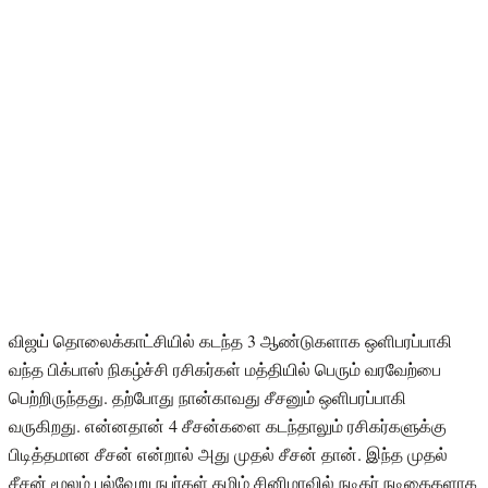
விஜய் தொலைக்காட்சியில் கடந்த 3 ஆண்டுகளாக ஒளிபரப்பாகி
வந்த பிக்பாஸ் நிகழ்ச்சி ரசிகர்கள் மத்தியில் பெரும் வரவேற்பை
பெற்றிருந்தது. தற்போது நான்காவது சீசனும் ஒளிபரப்பாகி
வருகிறது. என்னதான் 4 சீசன்களை கடந்தாலும் ரசிகர்களுக்கு
பிடித்தமான சீசன் என்றால் அது முதல் சீசன் தான். இந்த முதல்
சீசன் மூலம் பல்வேறு நபர்கள் தமிழ் சினிமாவில் நடிகர் நடிகைகளாக