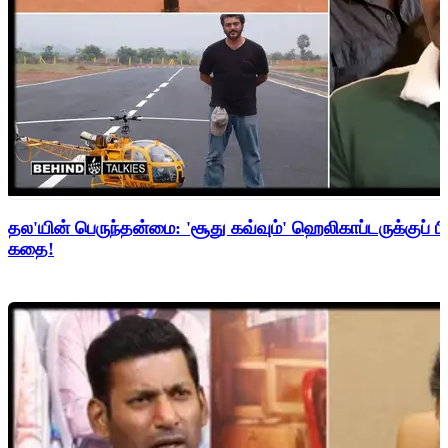
தல'யின் பெருந்தன்மை: 'சூது கவ்வும்' ஹெலிகாப்டருக்குப் ப
கதை!