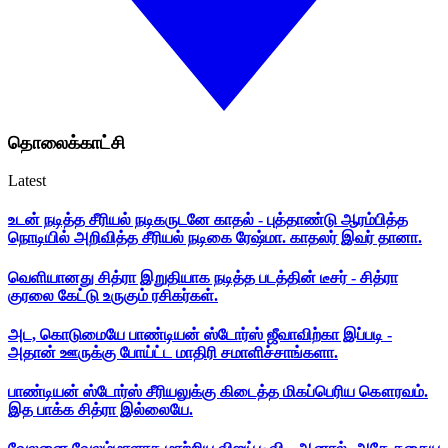
தொலைக்காட்சி
Latest
உடன் நடித்த சீரியல் நடிகருடனே காதல் - புத்தாண்டு ஆரம்பித்த
நொடியில் அறிவித்த சீரியல் நடிகை ரேஷ்மா. காதலர் இவர் தானா.
வெளியானது சித்ரா இறுதியாக நடித்த படத்தின் டீசர் - சித்ரா
குரலை கேட்டு உருகும் ரசிகர்கள்.
அட, கொடுமையே பாண்டியன் ஸ்டோர்ஸ் ஜீவாவிற்கா இப்படி -
அதான் ஊருக்கு போய்ட்ட மாதிரி சமாளிச்சாங்களா.
பாண்டியன் ஸ்டோர்ஸ் சீரியலுக்கு கிடைத்த மிகப்பெரிய கௌரவம்.
இத பாக்க சித்ரா இல்லையே.