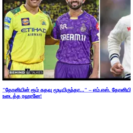
"தோனியின் ரூம் கதவு மூடியிருந்தா..." – எம்.எஸ். தோனி
உடைத்த ரஹானே!