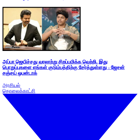
அப்பா ஜெயிச்சது வரலாற்று சிறப்புமிக்க வெற்றி. இது
பொறுப்புகளை எங்கள் குடும்பத்திற்கு சேர்த்துள்ளது - ஜேசன்
சஞ்சய் ஒபன்டாக்
அரசியல்
தொலைக்காட்சி