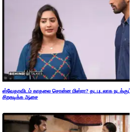
ஸ்வேதாவிடம் காதலை சொன்ன மிஸ்ரா? தடபுடலாக நடக்கும் 
சிறகடிக்க ஆசை