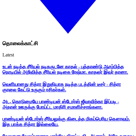
தொலைக்காட்சி
Latest
உடன் நடித்த சீரியல் நடிகருடனே காதல் - புத்தாண்டு ஆரம்பித்த
நொடியில் அறிவித்த சீரியல் நடிகை ரேஷ்மா. காதலர் இவர் தானா.
வெளியானது சித்ரா இறுதியாக நடித்த படத்தின் டீசர் - சித்ரா
குரலை கேட்டு உருகும் ரசிகர்கள்.
அட, கொடுமையே பாண்டியன் ஸ்டோர்ஸ் ஜீவாவிற்கா இப்படி -
அதான் ஊருக்கு போய்ட்ட மாதிரி சமாளிச்சாங்களா.
பாண்டியன் ஸ்டோர்ஸ் சீரியலுக்கு கிடைத்த மிகப்பெரிய கௌரவம்.
இத பாக்க சித்ரா இல்லையே.