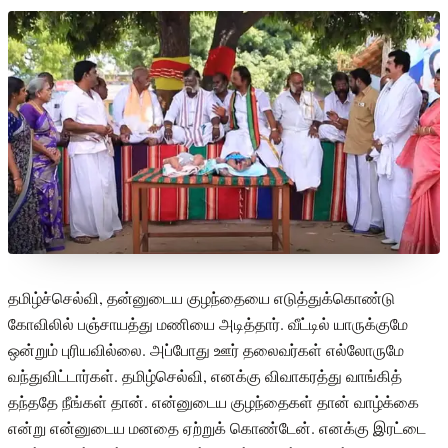
தமிழ்ச்செல்வி, தன்னுடைய குழந்தையை எடுத்துக்கொண்டு
கோவிலில் பஞ்சாயத்து மணியை அடித்தார். வீட்டில் யாருக்குமே
ஒன்றும் புரியவில்லை. அப்போது ஊர் தலைவர்கள் எல்லோருமே
வந்துவிட்டார்கள். தமிழ்செல்வி, எனக்கு விவாகரத்து வாங்கித்
தந்ததே நீங்கள் தான். என்னுடைய குழந்தைகள் தான் வாழ்க்கை
என்று என்னுடைய மனதை ஏற்றுக் கொண்டேன். எனக்கு இரட்டை