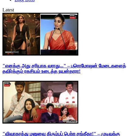
Latest
"எனக்கு அது சரியாக வராது..." – புரொமோஷன் மேடைகளைத்
தவிர்க்கும் ரகசியம் உடைத்த நயன்தாரா!
"விவாகரத்து மனுவை திரும்பப் பெற்ற சங்கீதா!" – முடிவுக்கு