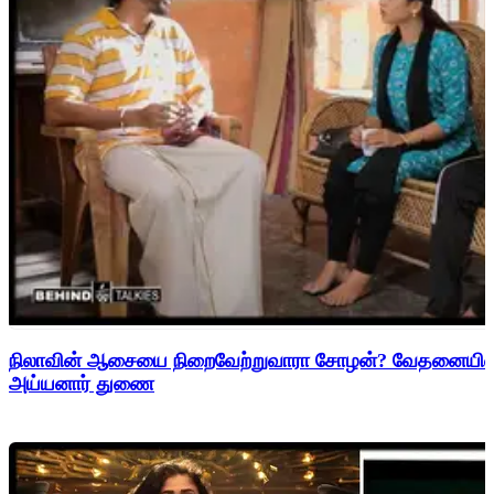
நிலாவின் ஆசையை நிறைவேற்றுவாரா சோழன்? வேதனையில் சே
அய்யனார் துணை