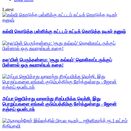
Latest
கல்வி கொடுத்த பள்ளிக்கு கட்டடம் கட்டிக் கொடுத்த நடிகர் தனுஷ்
தல'யின் பெருந்தன்மை: 'சூது கவ்வும்' ஹெலிகாப்டருக்குப்
பின்னால் ஒரு சுவாரஸ்யக் கதை!
அப்பா ஜெயிச்சது வரலாற்று சிறப்புமிக்க வெற்றி. இது
பொறுப்புகளை எங்கள் குடும்பத்திற்கு சேர்த்துள்ளது - ஜேசன்
சஞ்சய் ஒபன்டாக்