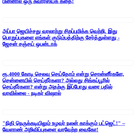
பின்னால் ஒரு சுவாரஸ்யக் கதை!
அப்பா ஜெயிச்சது வரலாற்று சிறப்புமிக்க வெற்றி. இது
பொறுப்புகளை எங்கள் குடும்பத்திற்கு சேர்த்துள்ளது -
ஜேசன் சஞ்சய் ஒபன்டாக்
ரூ.4000 கோடி செலவு செய்தோம் என்று சொன்னீர்களே,
சென்னையில் செய்தீர்களா? அல்லது சிங்கப்பூரில்
செய்தீர்களா? என்று அதற்கு இப்போது வரை பதில்
வரவில்லை - நடிகர் விஷால்
"நிதி நெருக்கடியிலும் உழவர் நலன் காக்கும் பட்ஜெட்!" –
வேளாண் அறிவிப்புகளை வரவேற்ற வைகோ!