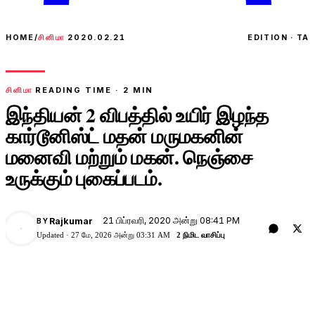
HOME
/
சினிமா
2020.02.21
EDITION · TA
சினிமா
READING TIME ·
2
MIN
இந்தியன் 2 விபத்தில் உயிர் இழந்த
கார்டூனிஸ்ட் மதன் மருமகனின்
மனைவி மற்றும் மகன். நெஞ்சை
உருக்கும் புகைப்படம்.
21 பிப்ரவரி, 2020 அன்று 08:41 PM
Rajkumar
BY
Updated ·
27 மே, 2026 அன்று 03:31 AM
2 நிமிட வாசிப்பு