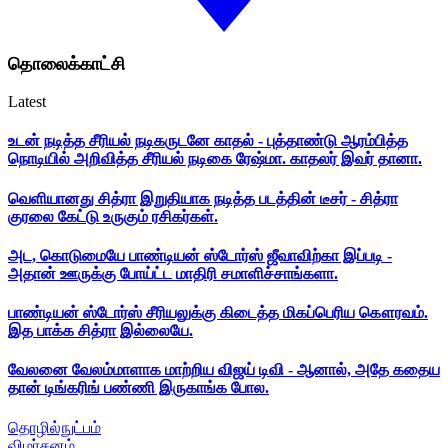
தொலைக்காட்சி
Latest
உடன் நடித்த சீரியல் நடிகருடனே காதல் - புத்தாண்டு ஆரம்பித்த
நொடியில் அறிவித்த சீரியல் நடிகை ரேஷ்மா. காதலர் இவர் தானா.
வெளியானது சித்ரா இறுதியாக நடித்த படத்தின் டீசர் - சித்ரா
குரலை கேட்டு உருகும் ரசிகர்கள்.
அட, கொடுமையே பாண்டியன் ஸ்டோர்ஸ் ஜீவாவிற்கா இப்படி -
அதான் ஊருக்கு போய்ட்ட மாதிரி சமாளிச்சாங்களா.
பாண்டியன் ஸ்டோர்ஸ் சீரியலுக்கு கிடைத்த மிகப்பெரிய கௌரவம்.
இத பாக்க சித்ரா இல்லையே.
வேலனை வேலம்மாளாக மாற்றிய விஜய் டிவி - ஆனால், அதே கதைய
தான் டிங்கரிங் பண்ணி இருகாங்க போல.
தொழில்நுட்பம்
விமர்சனம்