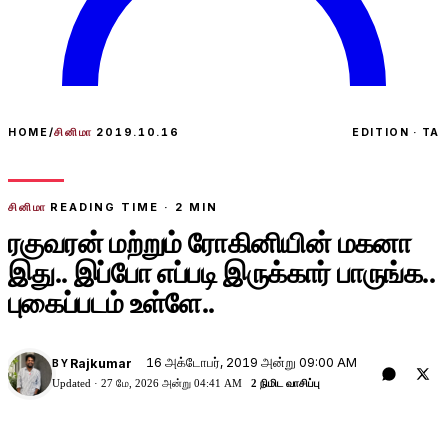
HOME
/
சினிமா
2019.10.16
EDITION · TA
சினிமா
READING TIME ·
2
MIN
ரகுவரன் மற்றும் ரோகினியின் மகனா
இது.. இப்போ எப்படி இருக்கார் பாருங்க..
புகைப்படம் உள்ளே..
16 அக்டோபர், 2019 அன்று 09:00 AM
Rajkumar
BY
Updated ·
27 மே, 2026 அன்று 04:41 AM
2 நிமிட வாசிப்பு