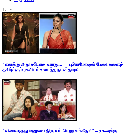
Latest
"எனக்கு அது சரியாக வராது..." – புரொமோஷன் மேடைகளைத்
தவிர்க்கும் ரகசியம் உடைத்த நயன்தாரா!
"விவாகரத்து மனுவை திரும்பப் பெற்ற சங்கீதா!" – முடிவுக்கு