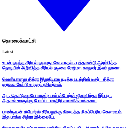
தொலைக்காட்சி
Latest
உடன் நடித்த சீரியல் நடிகருடனே காதல் - புத்தாண்டு ஆரம்பித்த
நொடியில் அறிவித்த சீரியல் நடிகை ரேஷ்மா. காதலர் இவர் தானா.
வெளியானது சித்ரா இறுதியாக நடித்த படத்தின் டீசர் - சித்ரா
குரலை கேட்டு உருகும் ரசிகர்கள்.
அட, கொடுமையே பாண்டியன் ஸ்டோர்ஸ் ஜீவாவிற்கா இப்படி -
அதான் ஊருக்கு போய்ட்ட மாதிரி சமாளிச்சாங்களா.
பாண்டியன் ஸ்டோர்ஸ் சீரியலுக்கு கிடைத்த மிகப்பெரிய கௌரவம்.
இத பாக்க சித்ரா இல்லையே.