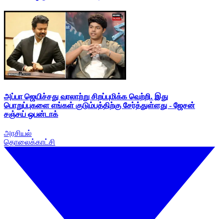
அப்பா ஜெயிச்சது வரலாற்று சிறப்புமிக்க வெற்றி. இது
பொறுப்புகளை எங்கள் குடும்பத்திற்கு சேர்த்துள்ளது - ஜேசன்
சஞ்சய் ஒபன்டாக்
அரசியல்
தொலைக்காட்சி