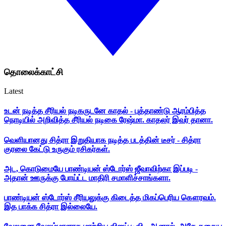
தொலைக்காட்சி
Latest
உடன் நடித்த சீரியல் நடிகருடனே காதல் - புத்தாண்டு ஆரம்பித்த
நொடியில் அறிவித்த சீரியல் நடிகை ரேஷ்மா. காதலர் இவர் தானா.
வெளியானது சித்ரா இறுதியாக நடித்த படத்தின் டீசர் - சித்ரா
குரலை கேட்டு உருகும் ரசிகர்கள்.
அட, கொடுமையே பாண்டியன் ஸ்டோர்ஸ் ஜீவாவிற்கா இப்படி -
அதான் ஊருக்கு போய்ட்ட மாதிரி சமாளிச்சாங்களா.
பாண்டியன் ஸ்டோர்ஸ் சீரியலுக்கு கிடைத்த மிகப்பெரிய கௌரவம்.
இத பாக்க சித்ரா இல்லையே.