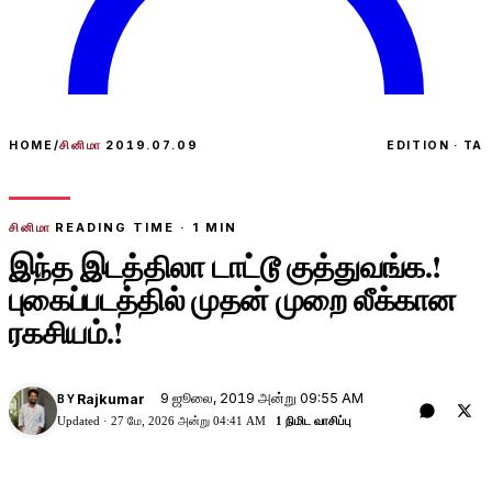
HOME
/
சினிமா
2019.07.09
EDITION · TA
சினிமா
READING TIME ·
1
MIN
இந்த இடத்திலா டாட்டூ குத்துவங்க.!
புகைப்படத்தில் முதன் முறை லீக்கான
ரகசியம்.!
9 ஜூலை, 2019 அன்று 09:55 AM
Rajkumar
BY
Updated ·
27 மே, 2026 அன்று 04:41 AM
1 நிமிட வாசிப்பு