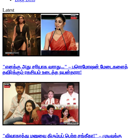
Latest
"எனக்கு அது சரியாக வராது..." – புரொமோஷன் மேடைகளைத்
தவிர்க்கும் ரகசியம் உடைத்த நயன்தாரா!
"விவாகரத்து மனுவை திரும்பப் பெற்ற சங்கீதா!" – முடிவுக்கு