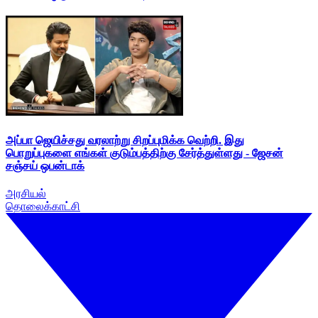
அப்பா ஜெயிச்சது வரலாற்று சிறப்புமிக்க வெற்றி. இது
பொறுப்புகளை எங்கள் குடும்பத்திற்கு சேர்த்துள்ளது - ஜேசன்
சஞ்சய் ஒபன்டாக்
அரசியல்
தொலைக்காட்சி