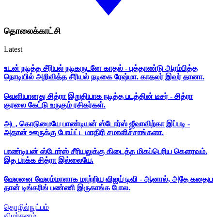
தொலைக்காட்சி
Latest
உடன் நடித்த சீரியல் நடிகருடனே காதல் - புத்தாண்டு ஆரம்பித்த
நொடியில் அறிவித்த சீரியல் நடிகை ரேஷ்மா. காதலர் இவர் தானா.
வெளியானது சித்ரா இறுதியாக நடித்த படத்தின் டீசர் - சித்ரா
குரலை கேட்டு உருகும் ரசிகர்கள்.
அட, கொடுமையே பாண்டியன் ஸ்டோர்ஸ் ஜீவாவிற்கா இப்படி -
அதான் ஊருக்கு போய்ட்ட மாதிரி சமாளிச்சாங்களா.
பாண்டியன் ஸ்டோர்ஸ் சீரியலுக்கு கிடைத்த மிகப்பெரிய கௌரவம்.
இத பாக்க சித்ரா இல்லையே.
வேலனை வேலம்மாளாக மாற்றிய விஜய் டிவி - ஆனால், அதே கதைய
தான் டிங்கரிங் பண்ணி இருகாங்க போல.
தொழில்நுட்பம்
விமர்சனம்