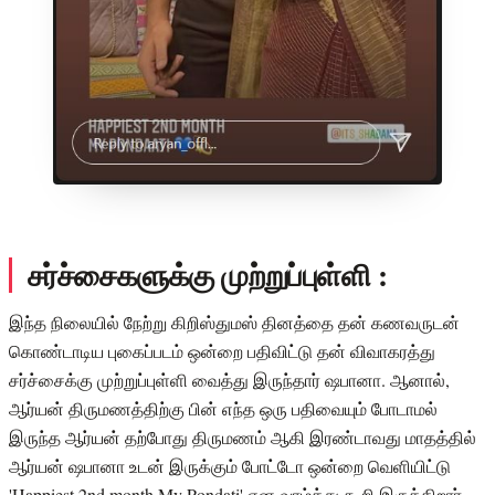
சர்ச்சைகளுக்கு முற்றுப்புள்ளி :
இந்த நிலையில் நேற்று கிறிஸ்துமஸ் தினத்தை தன் கணவருடன்
கொண்டாடிய புகைப்படம் ஒன்றை பதிவிட்டு தன் விவாகரத்து
சர்ச்சைக்கு முற்றுப்புள்ளி வைத்து இருந்தார் ஷபானா. ஆனால்,
ஆர்யன் திருமணத்திற்கு பின் எந்த ஒரு பதிவையும் போடாமல்
இருந்த ஆர்யன் தற்போது திருமணம் ஆகி இரண்டாவது மாதத்தில்
ஆர்யன் ஷபானா உடன் இருக்கும் போட்டோ ஒன்றை வெளியிட்டு
'Happiest 2nd month My Pondati' என வாழ்த்து கூறி இருக்கிறார்.