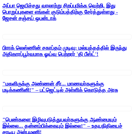
அப்பா ஜெயிச்சது வரலாற்று சிறப்புமிக்க வெற்றி. இது
பொறுப்புகளை எங்கள் குடும்பத்திற்கு சேர்த்துள்ளது -
ஜேசன் சஞ்சய் ஒபன்டாக்
பிராக் லெஸ்னரின் சகாப்தம் முடிவு: மல்யுத்தத்தில் இருந்து
அதிகாரப்பூர்வமாக ஓய்வு பெற்றார் 'தி பீஸ்ட்'!
"மகளிருக்கு அண்ணன் சீர்... மாணவர்களுக்கு
மடிக்கணினி!" – பட்ஜெட்டில் அள்ளிக் கொடுத்த அரசு
"பெண்களை இழிவுபடுத்துபவர்களுக்கு ஆண்மையும்
இல்லை... தன்னம்பிக்கையும் இல்லை!" – உதயநிதியைச்
சாடிய அன்புமணி!