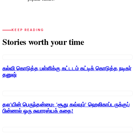
KEEP READING
Stories worth your time
கல்வி கொடுத்த பள்ளிக்கு கட்டடம் கட்டிக் கொடுத்த நடிகர்
தனுஷ்
தல'யின் பெருந்தன்மை: 'சூது கவ்வும்' ஹெலிகாப்டருக்குப்
பின்னால் ஒரு சுவாரஸ்யக் கதை!