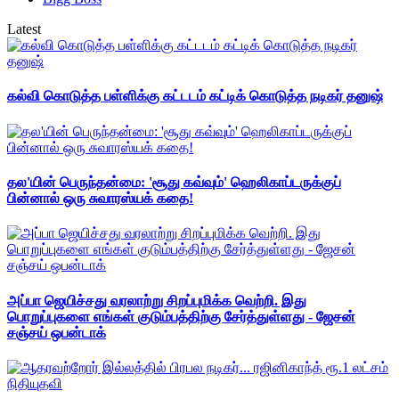
Latest
கல்வி கொடுத்த பள்ளிக்கு கட்டடம் கட்டிக் கொடுத்த நடிகர் தனுஷ்
தல'யின் பெருந்தன்மை: 'சூது கவ்வும்' ஹெலிகாப்டருக்குப்
பின்னால் ஒரு சுவாரஸ்யக் கதை!
அப்பா ஜெயிச்சது வரலாற்று சிறப்புமிக்க வெற்றி. இது
பொறுப்புகளை எங்கள் குடும்பத்திற்கு சேர்த்துள்ளது - ஜேசன்
சஞ்சய் ஒபன்டாக்