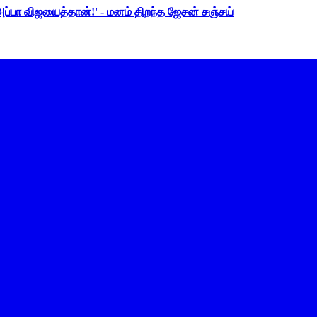
 அப்பா விஜயைத்தான்!' - மனம் திறந்த ஜேசன் சஞ்சய்