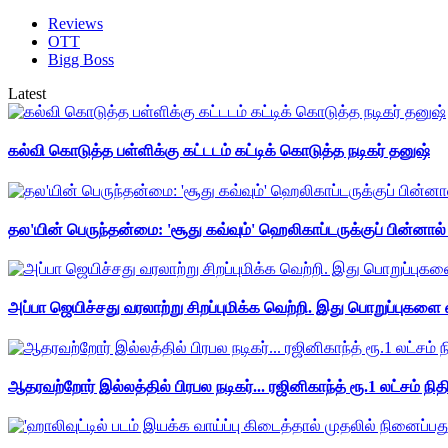
Reviews
OTT
Bigg Boss
Latest
கல்வி கொடுத்த பள்ளிக்கு கட்டடம் கட்டிக் கொடுத்த நடிகர் தனுஷ்
தல'யின் பெருந்தன்மை: 'சூது கவ்வும்' ஹெலிகாப்டருக்குப் பின்னால
அப்பா ஜெயிச்சது வரலாற்று சிறப்புமிக்க வெற்றி. இது பொறுப்புகளை எ
ஆதரவற்றோர் இல்லத்தில் பிரபல நடிகர்... ரஜினிகாந்த் ரூ.1 லட்சம் நித