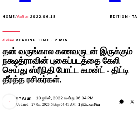
HOME
/
சினிமா
2022.06.18
EDITION · TA
சினிமா
READING TIME ·
2
MIN
தன் வருங்கால கணவருடன் இருக்கும்
நக்ஷத்ராவின் புகைப்படத்தை கேலி
செய்து ஸ்ரீநிதி போட்ட கமன்ட் - திட்டி
தீர்த்த ரசிகர்கள்.
18 ஜூன், 2022 அன்று 06:04 PM
Arun
BY
A
Updated ·
27 மே, 2026 அன்று 04:41 AM
2 நிமிட வாசிப்பு