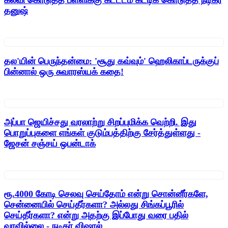
தனுஷ்
தல'யின் பெருந்தன்மை: 'சூது கவ்வும்' ஹெலிகாப்டருக்குப்
பின்னால் ஒரு சுவாரஸ்யக் கதை!
அப்பா ஜெயிச்சது வரலாற்று சிறப்புமிக்க வெற்றி. இது
பொறுப்புகளை எங்கள் குடும்பத்திற்கு சேர்த்துள்ளது -
ஜேசன் சஞ்சய் ஒபன்டாக்
ரூ.4000 கோடி செலவு செய்தோம் என்று சொன்னீர்களே,
சென்னையில் செய்தீர்களா? அல்லது சிங்கப்பூரில்
செய்தீர்களா? என்று அதற்கு இப்போது வரை பதில்
வரவில்லை - நடிகர் விஷால்