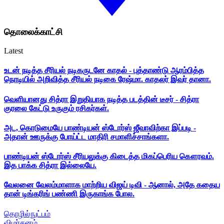
தொலைக்காட்சி
Latest
உடன் நடித்த சீரியல் நடிகருடனே காதல் - புத்தாண்டு ஆரம்பித்த
நொடியில் அறிவித்த சீரியல் நடிகை ரேஷ்மா. காதலர் இவர் தானா.
வெளியானது சித்ரா இறுதியாக நடித்த படத்தின் டீசர் - சித்ரா
குரலை கேட்டு உருகும் ரசிகர்கள்.
அட, கொடுமையே பாண்டியன் ஸ்டோர்ஸ் ஜீவாவிற்கா இப்படி -
அதான் ஊருக்கு போய்ட்ட மாதிரி சமாளிச்சாங்களா.
பாண்டியன் ஸ்டோர்ஸ் சீரியலுக்கு கிடைத்த மிகப்பெரிய கௌரவம்.
இத பாக்க சித்ரா இல்லையே.
வேலனை வேலம்மாளாக மாற்றிய விஜய் டிவி - ஆனால், அதே கதைய
தான் டிங்கரிங் பண்ணி இருகாங்க போல.
தொழில்நுட்பம்
விமர்சனம்