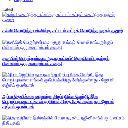
Latest
கல்வி கொடுத்த பள்ளிக்கு கட்டடம் கட்டிக் கொடுத்த நடிகர் தனுஷ்
தல'யின் பெருந்தன்மை: 'சூது கவ்வும்' ஹெலிகாப்டருக்குப்
பின்னால் ஒரு சுவாரஸ்யக் கதை!
அப்பா ஜெயிச்சது வரலாற்று சிறப்புமிக்க வெற்றி. இது
பொறுப்புகளை எங்கள் குடும்பத்திற்கு சேர்த்துள்ளது - ஜேசன்
சஞ்சய் ஒபன்டாக்