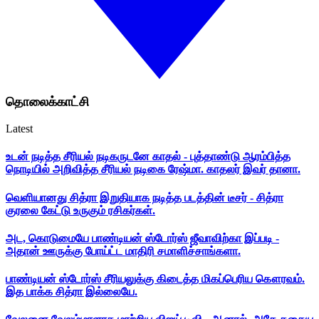
தொலைக்காட்சி
Latest
உடன் நடித்த சீரியல் நடிகருடனே காதல் - புத்தாண்டு ஆரம்பித்த
நொடியில் அறிவித்த சீரியல் நடிகை ரேஷ்மா. காதலர் இவர் தானா.
வெளியானது சித்ரா இறுதியாக நடித்த படத்தின் டீசர் - சித்ரா
குரலை கேட்டு உருகும் ரசிகர்கள்.
அட, கொடுமையே பாண்டியன் ஸ்டோர்ஸ் ஜீவாவிற்கா இப்படி -
அதான் ஊருக்கு போய்ட்ட மாதிரி சமாளிச்சாங்களா.
பாண்டியன் ஸ்டோர்ஸ் சீரியலுக்கு கிடைத்த மிகப்பெரிய கௌரவம்.
இத பாக்க சித்ரா இல்லையே.