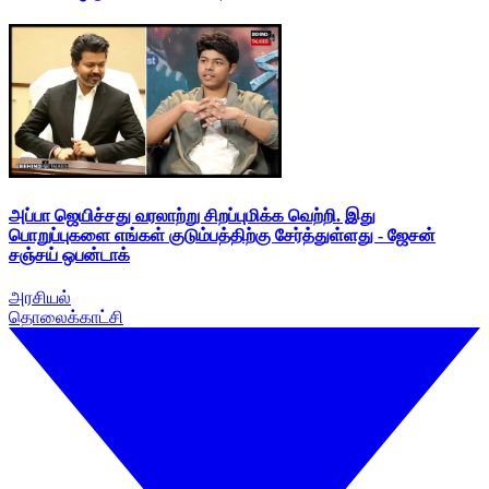
அப்பா ஜெயிச்சது வரலாற்று சிறப்புமிக்க வெற்றி. இது
பொறுப்புகளை எங்கள் குடும்பத்திற்கு சேர்த்துள்ளது - ஜேசன்
சஞ்சய் ஒபன்டாக்
அரசியல்
தொலைக்காட்சி