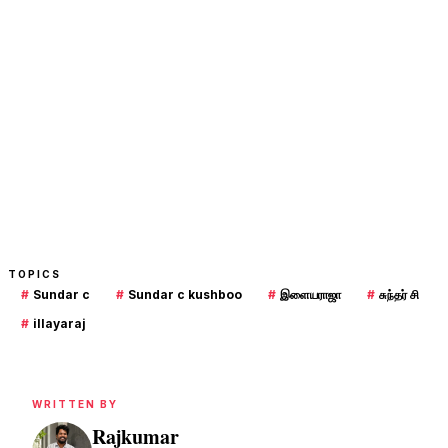
TOPICS
#
Sundar c
#
Sundar c kushboo
#
இளையராஜா
#
சுந்தர் சி
#
illayaraj
WRITTEN BY
Rajkumar