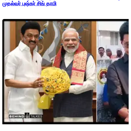
முதல்வர் புஷ்கர் சிங் தாமி