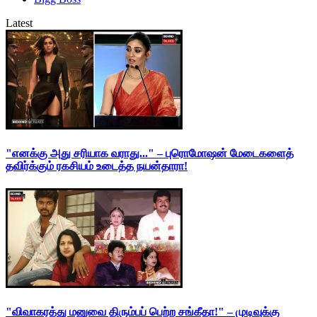
Latest
"எனக்கு அது சரியாக வராது..." – புரொமோஷன் மேடைகளைத்
தவிர்க்கும் ரகசியம் உடைத்த நயன்தாரா!
"விவாகரத்து மனுவை திரும்பப் பெற்ற சங்கீதா!" – முடிவுக்கு