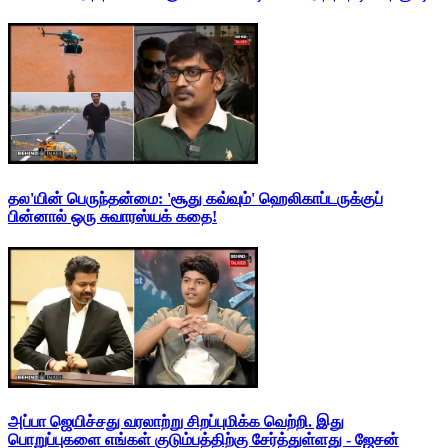
தல'யின் பெருந்தன்மை: 'சூது கவ்வும்' ஹெலிகாப்டருக்குப்
பின்னால் ஒரு சுவாரஸ்யக் கதை!
அப்பா ஜெயிச்சது வரலாற்று சிறப்புமிக்க வெற்றி. இது
பொறுப்புகளை எங்கள் குடும்பத்திற்கு சேர்த்துள்ளது - ஜேசன்