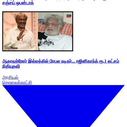
சஞ்சய் ஒபன்டாக்
ஆதரவற்றோர் இல்லத்தில் பிரபல நடிகர்... ரஜினிகாந்த் ரூ.1 லட்சம்
நிதியுதவி
அரசியல்
தொலைக்காட்சி