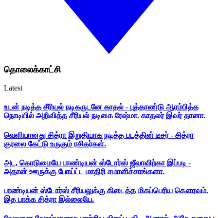
தொலைக்காட்சி
Latest
உடன் நடித்த சீரியல் நடிகருடனே காதல் - புத்தாண்டு ஆரம்பித்த
நொடியில் அறிவித்த சீரியல் நடிகை ரேஷ்மா. காதலர் இவர் தானா.
வெளியானது சித்ரா இறுதியாக நடித்த படத்தின் டீசர் - சித்ரா
குரலை கேட்டு உருகும் ரசிகர்கள்.
அட, கொடுமையே பாண்டியன் ஸ்டோர்ஸ் ஜீவாவிற்கா இப்படி -
அதான் ஊருக்கு போய்ட்ட மாதிரி சமாளிச்சாங்களா.
பாண்டியன் ஸ்டோர்ஸ் சீரியலுக்கு கிடைத்த மிகப்பெரிய கௌரவம்.
இத பாக்க சித்ரா இல்லையே.