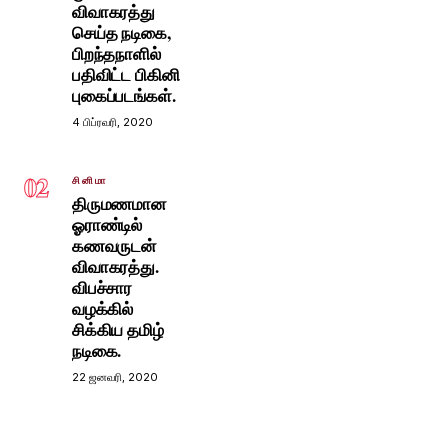
விவாகரத்து
செய்த நடிகை,
பிறந்தநாளில்
பதிவிட்ட பிகினி
புகைப்படங்கள்.
4 பிப்ரவரி, 2020
02
சினிமா
திருமணமான
ஓராண்டில்
கணவருடன்
விவாகரத்து.
விபச்சார
வழக்கில்
சிக்கிய தமிழ்
நடிகை.
22 ஜனவரி, 2020