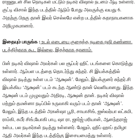
ராஜனுடன் சில நொடிகள் மட்டும் நடிகர் விஷால் நடனம் ஆடி உள்ளார்.
குட்டி விசால் இந்த படத்தில் ஆடும் போது அவருக்கு வயது 6.
அதற்கு பிறகு தான் இவர் செல்லமே என்ற படத்தில் கதாநாயகனாக
அறிமுகமானார்.
இதையும் பாருங்க :
உடல் எடையை குறைத்த நடிகை ரஷி கண்ணா.
படத்திற்காக கூட இல்லை, இதற்காக தானாம்.
பின் நடிகர் விஷால் அவர்கள் பல சூப்பர் ஹிட் படங்களை கொடுத்து
உள்ளார். ஆம்பள படத்தை தொடர்ந்து சுந்தர். சி இயக்கத்தில்
விஷால் நடித்து உள்ள படம் ‘ஆக்ஷன்’. மேலும், இயக்குனர் சுந்தர்.சி
இயக்கிய ‘ஆக்ஷன்’ படம் கடந்த ஆண்டு தான் வெளியானது. இந்த
ஆக்ஷன் படம் முழுவதும் அதிரடி, ஆக்ஷன் தான். நடிகர் விஷால்
மற்றும் தமன்னா நடிப்பில் உருவாகி வரும் படம் தான் ‘ஆக்ஷன்’.
மேலும், இந்த படத்தில் அகன்ஷா பூரி, சாயாசிங், ஐஸ்வர்யா லட்சுமி,
ராம்கி, கபீர் சிங்,யோகி பாபு, ஷா ரா, ஜார்ஜ் மரியான், ஆனந்தராஜ்
உள்பட பல நடிகர்கள் நடித்து உள்ளனர். மேலும், ஹிப் ஹாப் தமிழா
ஆதி அவர்கள் இந்த படத்திற்கு இசையமைத்து உள்ளார்.