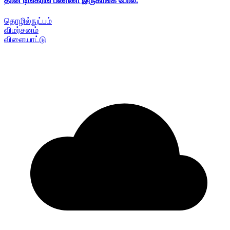
தான் டிங்கரிங் பண்ணி இருகாங்க போல.
தொழில்நுட்பம்
விமர்சனம்
விளையாட்டு