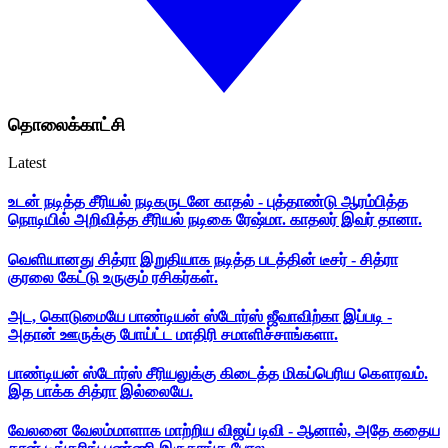
தொலைக்காட்சி
Latest
உடன் நடித்த சீரியல் நடிகருடனே காதல் - புத்தாண்டு ஆரம்பித்த
நொடியில் அறிவித்த சீரியல் நடிகை ரேஷ்மா. காதலர் இவர் தானா.
வெளியானது சித்ரா இறுதியாக நடித்த படத்தின் டீசர் - சித்ரா
குரலை கேட்டு உருகும் ரசிகர்கள்.
அட, கொடுமையே பாண்டியன் ஸ்டோர்ஸ் ஜீவாவிற்கா இப்படி -
அதான் ஊருக்கு போய்ட்ட மாதிரி சமாளிச்சாங்களா.
பாண்டியன் ஸ்டோர்ஸ் சீரியலுக்கு கிடைத்த மிகப்பெரிய கௌரவம்.
இத பாக்க சித்ரா இல்லையே.
வேலனை வேலம்மாளாக மாற்றிய விஜய் டிவி - ஆனால், அதே கதைய