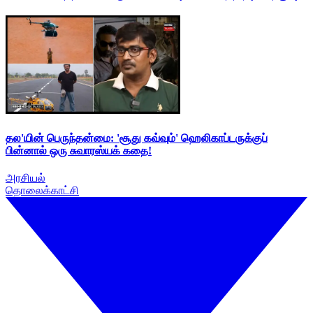
தல'யின் பெருந்தன்மை: 'சூது கவ்வும்' ஹெலிகாப்டருக்குப்
பின்னால் ஒரு சுவாரஸ்யக் கதை!
அரசியல்
தொலைக்காட்சி