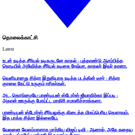
தொலைக்காட்சி
Latest
உடன் நடித்த சீரியல் நடிகருடனே காதல் - புத்தாண்டு ஆரம்பித்த
நொடியில் அறிவித்த சீரியல் நடிகை ரேஷ்மா. காதலர் இவர் தானா.
வெளியானது சித்ரா இறுதியாக நடித்த படத்தின் டீசர் - சித்ரா
குரலை கேட்டு உருகும் ரசிகர்கள்.
அட, கொடுமையே பாண்டியன் ஸ்டோர்ஸ் ஜீவாவிற்கா இப்படி -
அதான் ஊருக்கு போய்ட்ட மாதிரி சமாளிச்சாங்களா.
பாண்டியன் ஸ்டோர்ஸ் சீரியலுக்கு கிடைத்த மிகப்பெரிய கௌரவம்.
இத பாக்க சித்ரா இல்லையே.
வேலனை வேலம்மாளாக மாற்றிய விஜய் டிவி - ஆனால், அதே கதைய