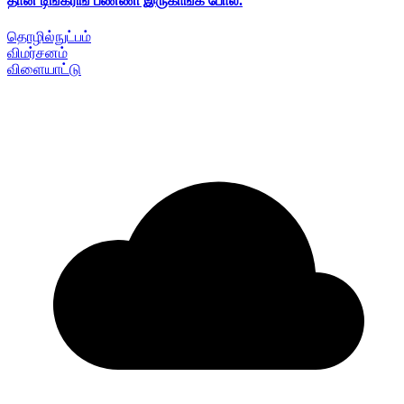
தான் டிங்கரிங் பண்ணி இருகாங்க போல.
தொழில்நுட்பம்
விமர்சனம்
விளையாட்டு