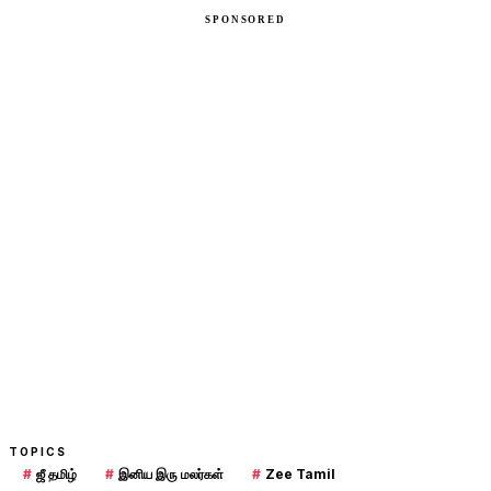
TOPICS
#
ஜீ தமிழ்
#
இனிய இரு மலர்கள்
#
Zee Tamil