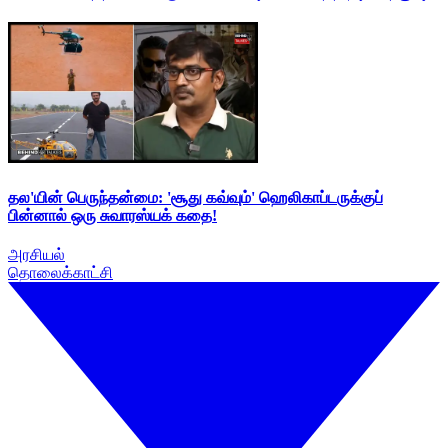
தல'யின் பெருந்தன்மை: 'சூது கவ்வும்' ஹெலிகாப்டருக்குப்
பின்னால் ஒரு சுவாரஸ்யக் கதை!
அரசியல்
தொலைக்காட்சி