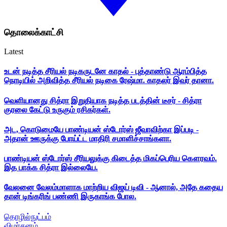
தொலைக்காட்சி
Latest
உடன் நடித்த சீரியல் நடிகருடனே காதல் - புத்தாண்டு ஆரம்பித்த
நொடியில் அறிவித்த சீரியல் நடிகை ரேஷ்மா. காதலர் இவர் தானா.
வெளியானது சித்ரா இறுதியாக நடித்த படத்தின் டீசர் - சித்ரா
குரலை கேட்டு உருகும் ரசிகர்கள்.
அட, கொடுமையே பாண்டியன் ஸ்டோர்ஸ் ஜீவாவிற்கா இப்படி -
அதான் ஊருக்கு போய்ட்ட மாதிரி சமாளிச்சாங்களா.
பாண்டியன் ஸ்டோர்ஸ் சீரியலுக்கு கிடைத்த மிகப்பெரிய கௌரவம்.
இத பாக்க சித்ரா இல்லையே.
வேலனை வேலம்மாளாக மாற்றிய விஜய் டிவி - ஆனால், அதே கதைய
தான் டிங்கரிங் பண்ணி இருகாங்க போல.
தொழில்நுட்பம்
விமர்சனம்