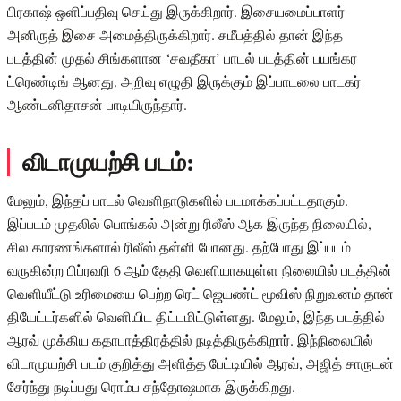
பிரகாஷ் ஒளிப்பதிவு செய்து இருக்கிறார். இசையமைப்பாளர்
அனிருத் இசை அமைத்திருக்கிறார். சமீபத்தில் தான் இந்த
படத்தின் முதல் சிங்களான ‘சவதீகா’ பாடல் படத்தின் பயங்கர
ட்ரெண்டிங் ஆனது. அறிவு எழுதி இருக்கும் இப்பாடலை பாடகர்
ஆண்டனிதாசன் பாடியிருந்தார்.
விடாமுயற்சி படம்:
மேலும், இந்தப் பாடல் வெளிநாடுகளில் படமாக்கப்பட்டதாகும்.
இப்படம் முதலில் பொங்கல் அன்று ரிலீஸ் ஆக இருந்த நிலையில்,
சில காரணங்களால் ரிலீஸ் தள்ளி போனது. தற்போது இப்படம்
வருகின்ற பிப்ரவரி 6 ஆம் தேதி வெளியாகயுள்ள நிலையில் படத்தின்
வெளியீட்டு உரிமையை பெற்ற ரெட் ஜெயண்ட் மூவிஸ் நிறுவனம் தான்
தியேட்டர்களில் வெளியிட திட்டமிட்டுள்ளது. மேலும், இந்த படத்தில்
ஆரவ் முக்கிய கதாபாத்திரத்தில் நடித்திருக்கிறார். இந்நிலையில்
விடாமுயற்சி படம் குறித்து அளித்த பேட்டியில் ஆரவ், அஜித் சாருடன்
சேர்ந்து நடிப்பது ரொம்ப சந்தோஷமாக இருக்கிறது.