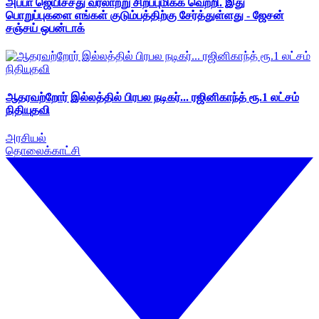
அப்பா ஜெயிச்சது வரலாற்று சிறப்புமிக்க வெற்றி. இது
பொறுப்புகளை எங்கள் குடும்பத்திற்கு சேர்த்துள்ளது - ஜேசன்
சஞ்சய் ஒபன்டாக்
ஆதரவற்றோர் இல்லத்தில் பிரபல நடிகர்... ரஜினிகாந்த் ரூ.1 லட்சம்
நிதியுதவி
அரசியல்
தொலைக்காட்சி