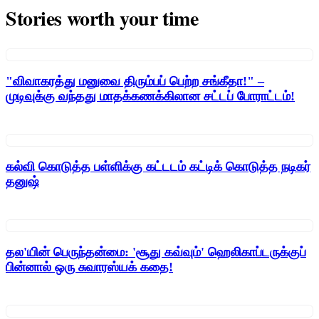
Stories worth your time
"விவாகரத்து மனுவை திரும்பப் பெற்ற சங்கீதா!" –
முடிவுக்கு வந்தது மாதக்கணக்கிலான சட்டப் போராட்டம்!
கல்வி கொடுத்த பள்ளிக்கு கட்டடம் கட்டிக் கொடுத்த நடிகர்
தனுஷ்
தல'யின் பெருந்தன்மை: 'சூது கவ்வும்' ஹெலிகாப்டருக்குப்
பின்னால் ஒரு சுவாரஸ்யக் கதை!