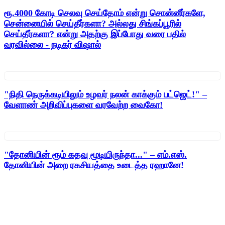
ரூ.4000 கோடி செலவு செய்தோம் என்று சொன்னீர்களே,
சென்னையில் செய்தீர்களா? அல்லது சிங்கப்பூரில்
செய்தீர்களா? என்று அதற்கு இப்போது வரை பதில்
வரவில்லை - நடிகர் விஷால்
"நிதி நெருக்கடியிலும் உழவர் நலன் காக்கும் பட்ஜெட்!" –
வேளாண் அறிவிப்புகளை வரவேற்ற வைகோ!
"தோனியின் ரூம் கதவு மூடியிருந்தா..." – எம்.எஸ்.
தோனியின் அறை ரகசியத்தை உடைத்த ரஹானே!