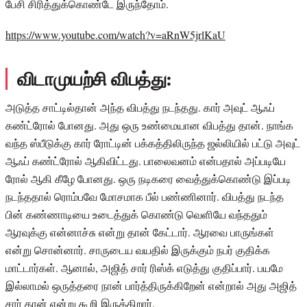
பேசி சிரித்துக்கொண்டே இருந்தோம்.
https://www.youtube.com/watch?v=aRnW5jrlKaU
விடாமுயற்சி விபத்து:
அடுத்த சாட்டில்தான் அந்த விபத்து நடந்தது. கார் அவுட் ஆஃப்
கண்ட்ரோல் போனது. அது ஒரு உண்மையான விபத்து தான். நாங்க
வந்த ஸ்பீடுக்கு கார் ரோட்டின் பக்கத்திலிருந்த ஜல்லியில் பட்டு அவுட்
ஆஃப் கண்ட்ரோல் ஆகிவிட்டது. பாலைவனம் என்பதால் அப்படியே
ரோல் ஆகி கீழே போனது. ஒரு நடிகரை வைத்துக்கொண்டு இப்படி
நடந்ததால் ரொம்பவே மோசமாக பீல் பண்ணினார். விபத்து நடந்த
பின் கண்ணாடியை உடைத்துக் கொண்டு வெளியே வந்ததும்
ஆரவுக்கு என்னாச்சு என்று தான் கேட்டார். ஆரவை பாருங்கள்
என்று சொன்னார். சாருடைய வயதில் இருக்கும் நபர் குதிக்க
மாட்டார்கள். ஆனால், அஜித் சார் ரிஸ்க் எடுத்து குதிப்பார். பயமே
இல்லாமல் ஒருத்தரை நான் பார்த்திருக்கிறேன் என்றால் அது அஜித்
சார் தான் என்று கூறி இருக்கிறார்.