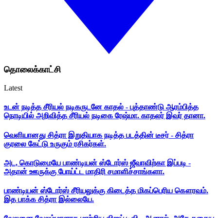
தொலைக்காட்சி
Latest
உடன் நடித்த சீரியல் நடிகருடனே காதல் - புத்தாண்டு ஆரம்பித்த
நொடியில் அறிவித்த சீரியல் நடிகை ரேஷ்மா. காதலர் இவர் தானா.
வெளியானது சித்ரா இறுதியாக நடித்த படத்தின் டீசர் - சித்ரா
குரலை கேட்டு உருகும் ரசிகர்கள்.
அட, கொடுமையே பாண்டியன் ஸ்டோர்ஸ் ஜீவாவிற்கா இப்படி -
அதான் ஊருக்கு போய்ட்ட மாதிரி சமாளிச்சாங்களா.
பாண்டியன் ஸ்டோர்ஸ் சீரியலுக்கு கிடைத்த மிகப்பெரிய கௌரவம்.
இத பாக்க சித்ரா இல்லையே.