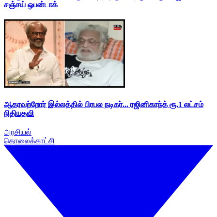
சஞ்சய் ஒபன்டாக்
ஆதரவற்றோர் இல்லத்தில் பிரபல நடிகர்... ரஜினிகாந்த் ரூ.1 லட்சம்
நிதியுதவி
அரசியல்
தொலைக்காட்சி