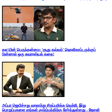
தல'யின் பெருந்தன்மை: 'சூது கவ்வும்' ஹெலிகாப்டருக்குப்
பின்னால் ஒரு சுவாரஸ்யக் கதை!
அப்பா ஜெயிச்சது வரலாற்று சிறப்புமிக்க வெற்றி. இது
பொறுப்புகளை எங்கள் குடும்பத்திற்கு சேர்த்துள்ளது - ஜேசன்