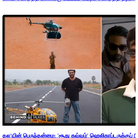
தல'யின் பெருந்தன்மை: 'சூது கவ்வும்' ஹெலிகாப்டருக்குப் ப