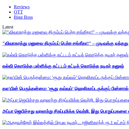
Reviews
OTT
Bigg Boss
Latest
"விவாகரத்து மனுவை திரும்பப் பெற்ற சங்கீதா!" – முடிவுக்கு வந்த
கல்வி கொடுத்த பள்ளிக்கு கட்டடம் கட்டிக் கொடுத்த நடிகர் தனுஷ்
தல'யின் பெருந்தன்மை: 'சூது கவ்வும்' ஹெலிகாப்டருக்குப் பின்னால
அப்பா ஜெயிச்சது வரலாற்று சிறப்புமிக்க வெற்றி. இது பொறுப்புகளை எ