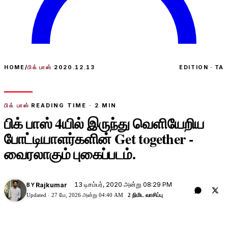
HOME
/
பிக் பாஸ்
2020.12.13
EDITION · TA
பிக் பாஸ்
READING TIME ·
2
MIN
பிக் பாஸ் 4யில் இருந்து வெளியேறிய
போட்டியாளர்களின் Get together -
வைரலாகும் புகைப்படம்.
13 டிசம்பர், 2020 அன்று 08:29 PM
Rajkumar
BY
Updated ·
27 மே, 2026 அன்று 04:40 AM
2 நிமிட வாசிப்பு