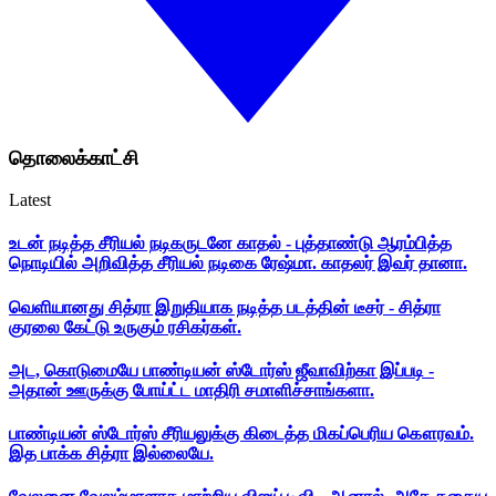
தொலைக்காட்சி
Latest
உடன் நடித்த சீரியல் நடிகருடனே காதல் - புத்தாண்டு ஆரம்பித்த
நொடியில் அறிவித்த சீரியல் நடிகை ரேஷ்மா. காதலர் இவர் தானா.
வெளியானது சித்ரா இறுதியாக நடித்த படத்தின் டீசர் - சித்ரா
குரலை கேட்டு உருகும் ரசிகர்கள்.
அட, கொடுமையே பாண்டியன் ஸ்டோர்ஸ் ஜீவாவிற்கா இப்படி -
அதான் ஊருக்கு போய்ட்ட மாதிரி சமாளிச்சாங்களா.
பாண்டியன் ஸ்டோர்ஸ் சீரியலுக்கு கிடைத்த மிகப்பெரிய கௌரவம்.
இத பாக்க சித்ரா இல்லையே.