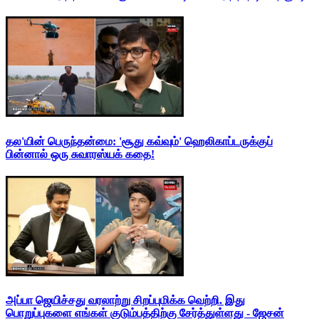
தல'யின் பெருந்தன்மை: 'சூது கவ்வும்' ஹெலிகாப்டருக்குப்
பின்னால் ஒரு சுவாரஸ்யக் கதை!
அப்பா ஜெயிச்சது வரலாற்று சிறப்புமிக்க வெற்றி. இது
பொறுப்புகளை எங்கள் குடும்பத்திற்கு சேர்த்துள்ளது - ஜேசன்