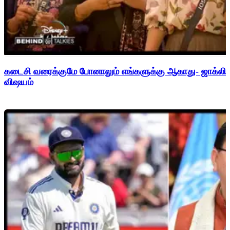
கடைசி வரைக்குமே போனாலும் எங்களுக்கு ஆகாது- ஜாக்லின
விஷயம்