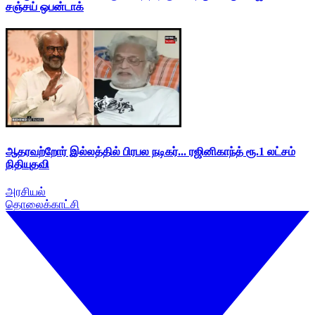
சஞ்சய் ஒபன்டாக்
ஆதரவற்றோர் இல்லத்தில் பிரபல நடிகர்... ரஜினிகாந்த் ரூ.1 லட்சம்
நிதியுதவி
அரசியல்
தொலைக்காட்சி