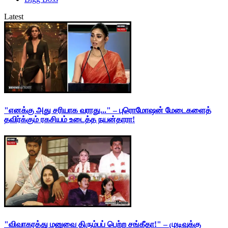
Latest
"எனக்கு அது சரியாக வராது..." – புரொமோஷன் மேடைகளைத்
தவிர்க்கும் ரகசியம் உடைத்த நயன்தாரா!
"விவாகரத்து மனுவை திரும்பப் பெற்ற சங்கீதா!" – முடிவுக்கு