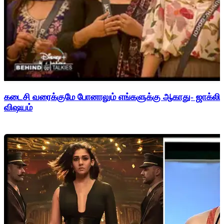
கடைசி வரைக்குமே போனாலும் எங்களுக்கு ஆகாது- ஜாக்லின
விஷயம்