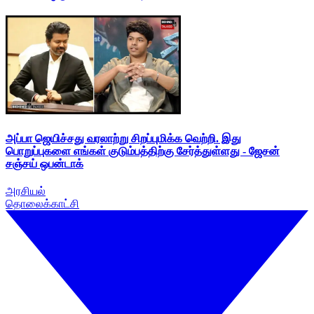
அப்பா ஜெயிச்சது வரலாற்று சிறப்புமிக்க வெற்றி. இது
பொறுப்புகளை எங்கள் குடும்பத்திற்கு சேர்த்துள்ளது - ஜேசன்
சஞ்சய் ஒபன்டாக்
அரசியல்
தொலைக்காட்சி