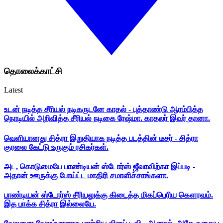
தொலைக்காட்சி
Latest
உடன் நடித்த சீரியல் நடிகருடனே காதல் - புத்தாண்டு ஆரம்பித்த
நொடியில் அறிவித்த சீரியல் நடிகை ரேஷ்மா. காதலர் இவர் தானா.
வெளியானது சித்ரா இறுதியாக நடித்த படத்தின் டீசர் - சித்ரா
குரலை கேட்டு உருகும் ரசிகர்கள்.
அட, கொடுமையே பாண்டியன் ஸ்டோர்ஸ் ஜீவாவிற்கா இப்படி -
அதான் ஊருக்கு போய்ட்ட மாதிரி சமாளிச்சாங்களா.
பாண்டியன் ஸ்டோர்ஸ் சீரியலுக்கு கிடைத்த மிகப்பெரிய கௌரவம்.
இத பாக்க சித்ரா இல்லையே.