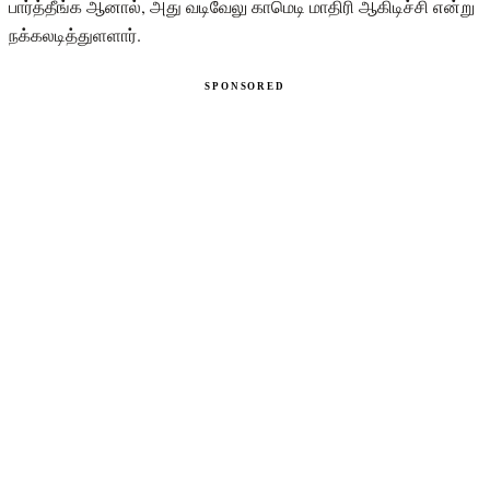
பார்த்தீங்க ஆனால், அது வடிவேலு காமெடி மாதிரி ஆகிடிச்சி என்று
நக்கலடித்துளளார்.