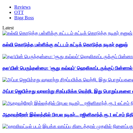
Reviews
OTT
Bigg Boss
Latest
கல்வி கொடுத்த பள்ளிக்கு கட்டடம் கட்டிக் கொடுத்த நடிகர் தனுஷ்
தல'யின் பெருந்தன்மை: 'சூது கவ்வும்' ஹெலிகாப்டருக்குப் பின்னால
அப்பா ஜெயிச்சது வரலாற்று சிறப்புமிக்க வெற்றி. இது பொறுப்புகளை எ
ஆதரவற்றோர் இல்லத்தில் பிரபல நடிகர்... ரஜினிகாந்த் ரூ.1 லட்சம் நித