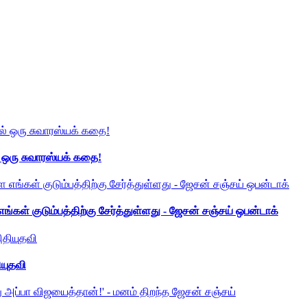
் ஒரு சுவாரஸ்யக் கதை!
ங்கள் குடும்பத்திற்கு சேர்த்துள்ளது - ஜேசன் சஞ்சய் ஒபன்டாக்
ியுதவி