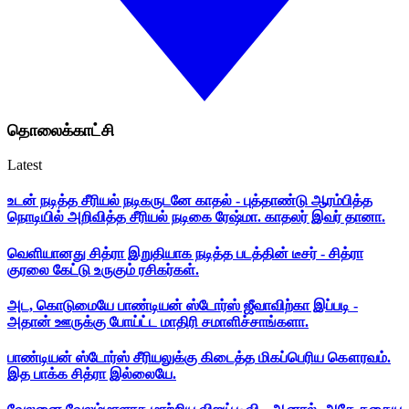
தொலைக்காட்சி
Latest
உடன் நடித்த சீரியல் நடிகருடனே காதல் - புத்தாண்டு ஆரம்பித்த
நொடியில் அறிவித்த சீரியல் நடிகை ரேஷ்மா. காதலர் இவர் தானா.
வெளியானது சித்ரா இறுதியாக நடித்த படத்தின் டீசர் - சித்ரா
குரலை கேட்டு உருகும் ரசிகர்கள்.
அட, கொடுமையே பாண்டியன் ஸ்டோர்ஸ் ஜீவாவிற்கா இப்படி -
அதான் ஊருக்கு போய்ட்ட மாதிரி சமாளிச்சாங்களா.
பாண்டியன் ஸ்டோர்ஸ் சீரியலுக்கு கிடைத்த மிகப்பெரிய கௌரவம்.
இத பாக்க சித்ரா இல்லையே.