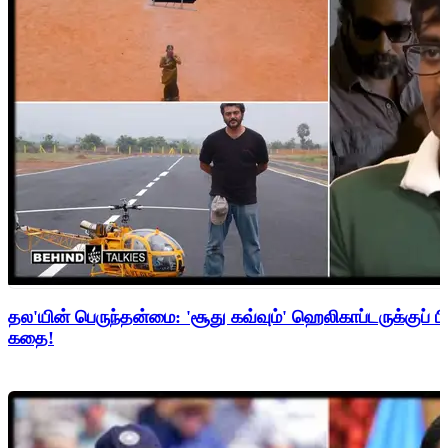
தல'யின் பெருந்தன்மை: 'சூது கவ்வும்' ஹெலிகாப்டருக்குப் ப
கதை!