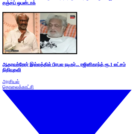
சஞ்சய் ஒபன்டாக்
ஆதரவற்றோர் இல்லத்தில் பிரபல நடிகர்... ரஜினிகாந்த் ரூ.1 லட்சம்
நிதியுதவி
அரசியல்
தொலைக்காட்சி