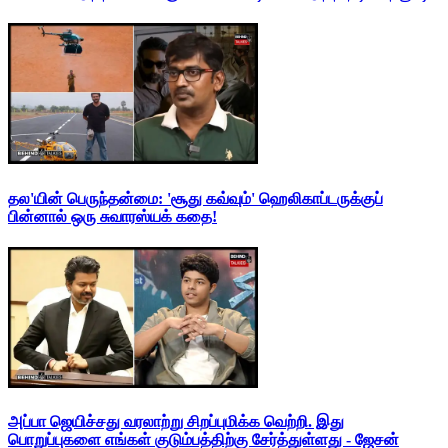
தல'யின் பெருந்தன்மை: 'சூது கவ்வும்' ஹெலிகாப்டருக்குப்
பின்னால் ஒரு சுவாரஸ்யக் கதை!
அப்பா ஜெயிச்சது வரலாற்று சிறப்புமிக்க வெற்றி. இது
பொறுப்புகளை எங்கள் குடும்பத்திற்கு சேர்த்துள்ளது - ஜேசன்