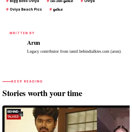
#
Bigg Boss Oviya
#
பிக் பாஸ் ஓவியா
#
Oviya
#
Oviya Beach Pics
#
ஓவியா
WRITTEN BY
Arun
A
Legacy contributor from tamil.behindtalkies.com (arun).
KEEP READING
Stories worth your time