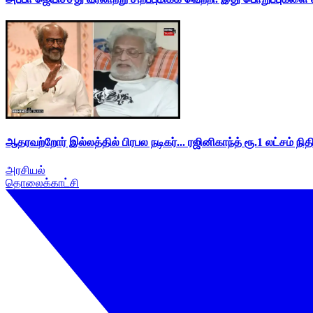
ஆதரவற்றோர் இல்லத்தில் பிரபல நடிகர்... ரஜினிகாந்த் ரூ.1 லட்சம் நித
அரசியல்
தொலைக்காட்சி