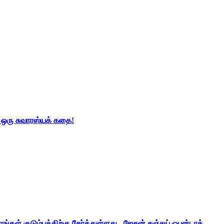
் ஒரு சுவாரஸ்யக் கதை!
ங்கள் குடும்பத்திற்கு சேர்த்துள்ளது - ஜேசன் சஞ்சய் ஒபன்டாக்