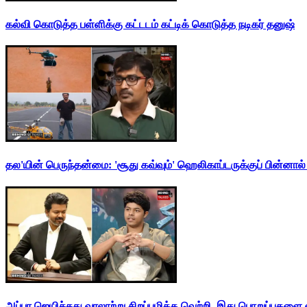
கல்வி கொடுத்த பள்ளிக்கு கட்டடம் கட்டிக் கொடுத்த நடிகர் தனுஷ்
தல'யின் பெருந்தன்மை: 'சூது கவ்வும்' ஹெலிகாப்டருக்குப் பின்னால
அப்பா ஜெயிச்சது வரலாற்று சிறப்புமிக்க வெற்றி. இது பொறுப்புகளை எ