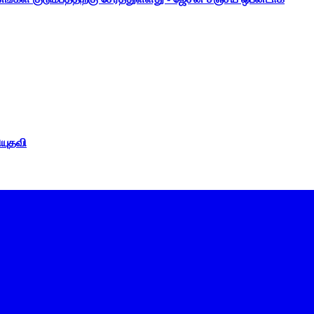
ியுதவி