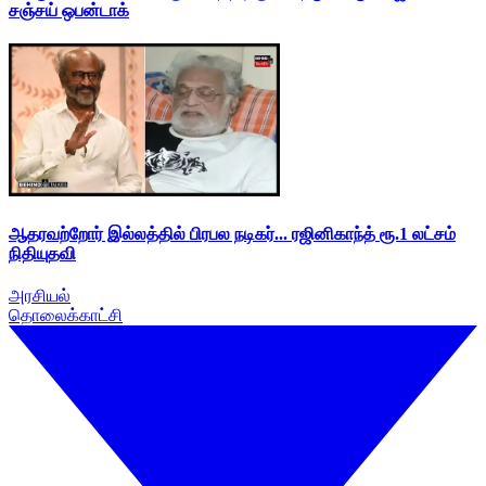
சஞ்சய் ஒபன்டாக்
ஆதரவற்றோர் இல்லத்தில் பிரபல நடிகர்... ரஜினிகாந்த் ரூ.1 லட்சம்
நிதியுதவி
அரசியல்
தொலைக்காட்சி