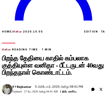
HOME
/
சினிமா
2020.10.05
EDITION · TA
சினிமா
READING TIME ·
1
MIN
பிறந்த தேதியை காதில் கம்பலாக
குத்தியுள்ள வனிதா - பீட்டருடன் 40வது
பிறந்தநாள் கொண்டாட்டம்.
5 அக்டோபர், 2020 அன்று 08:41 PM
Rajkumar
BY
Updated ·
27 மே, 2026 அன்று 04:41 AM
1 நிமிட வாசிப்பு