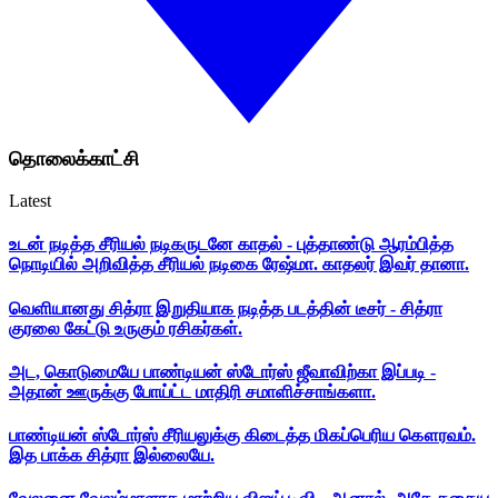
தொலைக்காட்சி
Latest
உடன் நடித்த சீரியல் நடிகருடனே காதல் - புத்தாண்டு ஆரம்பித்த
நொடியில் அறிவித்த சீரியல் நடிகை ரேஷ்மா. காதலர் இவர் தானா.
வெளியானது சித்ரா இறுதியாக நடித்த படத்தின் டீசர் - சித்ரா
குரலை கேட்டு உருகும் ரசிகர்கள்.
அட, கொடுமையே பாண்டியன் ஸ்டோர்ஸ் ஜீவாவிற்கா இப்படி -
அதான் ஊருக்கு போய்ட்ட மாதிரி சமாளிச்சாங்களா.
பாண்டியன் ஸ்டோர்ஸ் சீரியலுக்கு கிடைத்த மிகப்பெரிய கௌரவம்.
இத பாக்க சித்ரா இல்லையே.