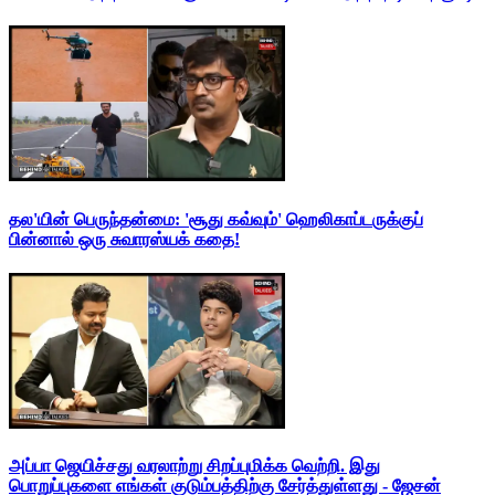
தல'யின் பெருந்தன்மை: 'சூது கவ்வும்' ஹெலிகாப்டருக்குப்
பின்னால் ஒரு சுவாரஸ்யக் கதை!
அப்பா ஜெயிச்சது வரலாற்று சிறப்புமிக்க வெற்றி. இது
பொறுப்புகளை எங்கள் குடும்பத்திற்கு சேர்த்துள்ளது - ஜேசன்