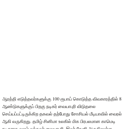
ஆரத்தி எடுத்தவர்களுக்கு 100 ரூபாய் கொடுத்த விவகாரத்தில் 8
ஆண்டுகளுக்குப் பிறகு நடிகர் வையாபுரி விடுதலை
செய்யப்பட்டிருக்கிற தகவல் தற்போது சோசியல் மீடியாவில் வைரல்
ஆகி வருகிறது. தமிழ் சினிமா உலகில் மிக பிரபலமான காமெடி
நடிகராக வலம் வந்தவர் வையாபுரி. இவர் தேனி அருகிலுள்ள