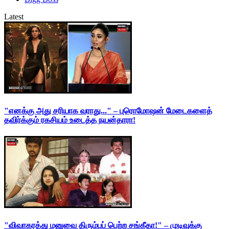
Latest
"எனக்கு அது சரியாக வராது..." – புரொமோஷன் மேடைகளைத்
தவிர்க்கும் ரகசியம் உடைத்த நயன்தாரா!
"விவாகரத்து மனுவை திரும்பப் பெற்ற சங்கீதா!" – முடிவுக்கு