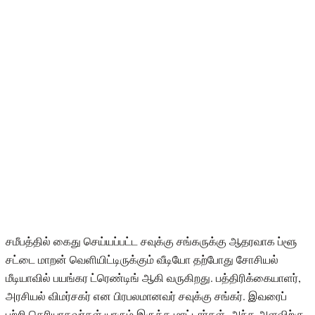
சமீபத்தில் கைது செய்யப்பட்ட சவுக்கு சங்கருக்கு ஆதரவாக ப்ளூ
சட்டை மாறன் வெளியிட்டிருக்கும் வீடியோ தற்போது சோசியல்
மீடியாவில் பயங்கர ட்ரெண்டிங் ஆகி வருகிறது. பத்திரிக்கையாளர்,
அரசியல் விமர்சகர் என பிரபலமானவர் சவுக்கு சங்கர். இவரைப்
பற்றி தெரியாதவர்கள் யாரும் இருக்க மாட்டார்கள். அந்த அளவிற்கு