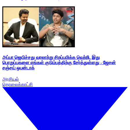
அப்பா ஜெயிச்சது வரலாற்று சிறப்புமிக்க வெற்றி. இது
பொறுப்புகளை எங்கள் குடும்பத்திற்கு சேர்த்துள்ளது - ஜேசன்
சஞ்சய் ஒபன்டாக்
அரசியல்
தொலைக்காட்சி