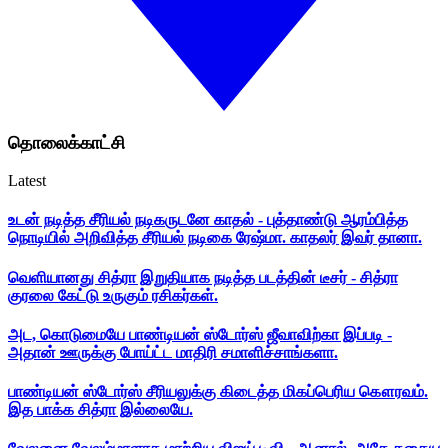
தொலைக்காட்சி
Latest
உடன் நடித்த சீரியல் நடிகருடனே காதல் - புத்தாண்டு ஆரம்பித்த
நொடியில் அறிவித்த சீரியல் நடிகை ரேஷ்மா. காதலர் இவர் தானா.
வெளியானது சித்ரா இறுதியாக நடித்த படத்தின் டீசர் - சித்ரா
குரலை கேட்டு உருகும் ரசிகர்கள்.
அட, கொடுமையே பாண்டியன் ஸ்டோர்ஸ் ஜீவாவிற்கா இப்படி -
அதான் ஊருக்கு போய்ட்ட மாதிரி சமாளிச்சாங்களா.
பாண்டியன் ஸ்டோர்ஸ் சீரியலுக்கு கிடைத்த மிகப்பெரிய கௌரவம்.
இத பாக்க சித்ரா இல்லையே.