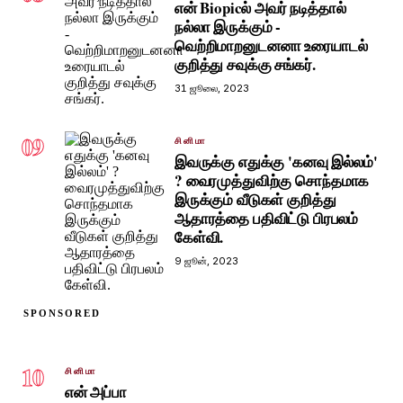
என் Biopicல் அவர் நடித்தால்
நல்லா இருக்கும் -
வெற்றிமாறனுடனனா உரையாடல்
குறித்து சவுக்கு சங்கர்.
31 ஜூலை, 2023
09
சினிமா
இவருக்கு எதுக்கு 'கனவு இல்லம்'
? வைரமுத்துவிற்கு சொந்தமாக
இருக்கும் வீடுகள் குறித்து
ஆதாரத்தை பதிவிட்டு பிரபலம்
கேள்வி.
9 ஜூன், 2023
SPONSORED
10
சினிமா
என் அப்பா