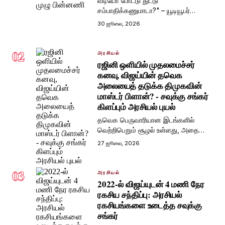
வீடியோ போட்டு துட்டு
சம்பாதிக்கணுமாடா?" – யூடியூபர்
இர்பானை பொளந்து கட்டிய சவுக்கு
30 ஜூலை, 2026
சங்கர்! சர்ச்சைகளின் முழு பின்னணி
02
அரசியல்
ரஜினி ஒளியில் முதலமைச்சர்
கனவு, விஜய்யின் தவெக
அலையைத் தடுக்க திமுகவின்
மாஸ்டர் பிளான்? - சவுக்கு சங்கர்
கிளப்பும் அரசியல் புயல்
தவெக பெருவாரியான இடங்களில்
வெற்றிபெறும் சூழல் உள்ளது, அதை
கலைக்க திமுக செய்யும் முயற்சிதான்
27 ஜூலை, 2026
இதெல்லாம் - சவுக்கு சங்கர்
03
அரசியல்
2022-ல் விஜய்யுடன் 4 மணி நேர
ரகசிய சந்திப்பு: அரசியல்
ரகசியங்களை உடைத்த சவுக்கு
சங்கர்