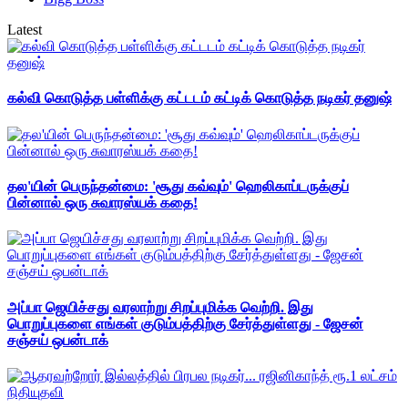
Latest
கல்வி கொடுத்த பள்ளிக்கு கட்டடம் கட்டிக் கொடுத்த நடிகர் தனுஷ்
தல'யின் பெருந்தன்மை: 'சூது கவ்வும்' ஹெலிகாப்டருக்குப்
பின்னால் ஒரு சுவாரஸ்யக் கதை!
அப்பா ஜெயிச்சது வரலாற்று சிறப்புமிக்க வெற்றி. இது
பொறுப்புகளை எங்கள் குடும்பத்திற்கு சேர்த்துள்ளது - ஜேசன்
சஞ்சய் ஒபன்டாக்