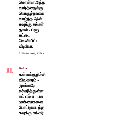
சொன்ன அந்த
வார்த்தைக்கு
பொருத்தமாக
வாழ்ந்த ஆள்
சவுக்கு சங்கர்
தான் - ப்ளூ
சட்டை
வெளியிட்ட
வீடியோ.
16 செப்டம்பர், 2022
11
சினிமா
கள்ளக்குறிச்சி
விவகாரம் -
முன்னரே
எச்சரித்துள்ள
எம் எல் ஏ - பல
உண்மைகளை
போட்டுடைத்த
சவுக்கு சங்கர்.