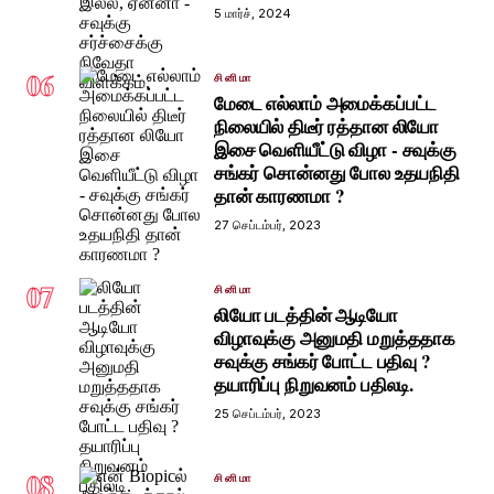
5 மார்ச், 2024
06
சினிமா
மேடை எல்லாம் அமைக்கப்பட்ட
நிலையில் திடீர் ரத்தான லியோ
இசை வெளியீட்டு விழா - சவுக்கு
சங்கர் சொன்னது போல உதயநிதி
தான் காரணமா ?
27 செப்டம்பர், 2023
07
சினிமா
லியோ படத்தின் ஆடியோ
விழாவுக்கு அனுமதி மறுத்ததாக
சவுக்கு சங்கர் போட்ட பதிவு ?
தயாரிப்பு நிறுவனம் பதிலடி.
25 செப்டம்பர், 2023
08
சினிமா