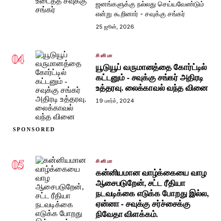
ஜனங்களுக்கு நல்லது செய்யவேண்டும்
என்று கூறினார் - சவுக்கு சங்கர்
25 ஜூன், 2026
04
சினிமா
யூடுயூப் வருமானத்தை கோர்ட்டில்
கட்டனும் - சவுக்கு சங்கர் அதிரடி
உத்தரவு. லைக்காவல் வந்த வினை
19 மார்ச், 2024
SPONSORED
05
சினிமா
கன்னியமான வாழ்க்கையை வாழ
ஆசைபடுறேன், சட்ட ரீதியா
நடவடிக்கை எடுக்க போறது இல்ல,
ஏன்னா - சவுக்கு சர்ச்சைக்கு
நிவேதா விளக்கம்.