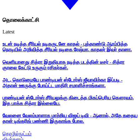
தொலைக்காட்சி
Latest
உடன் நடித்த சீரியல் நடிகருடனே காதல் - புத்தாண்டு ஆரம்பித்த
நொடியில் அறிவித்த சீரியல் நடிகை ரேஷ்மா. காதலர் இவர் தானா.
வெளியானது சித்ரா இறுதியாக நடித்த படத்தின் டீசர் - சித்ரா
குரலை கேட்டு உருகும் ரசிகர்கள்.
அட, கொடுமையே பாண்டியன் ஸ்டோர்ஸ் ஜீவாவிற்கா இப்படி -
அதான் ஊருக்கு போய்ட்ட மாதிரி சமாளிச்சாங்களா.
பாண்டியன் ஸ்டோர்ஸ் சீரியலுக்கு கிடைத்த மிகப்பெரிய கௌரவம்.
இத பாக்க சித்ரா இல்லையே.
வேலனை வேலம்மாளாக மாற்றிய விஜய் டிவி - ஆனால், அதே கதைய
தான் டிங்கரிங் பண்ணி இருகாங்க போல.
தொழில்நுட்பம்
விமர்சனம்