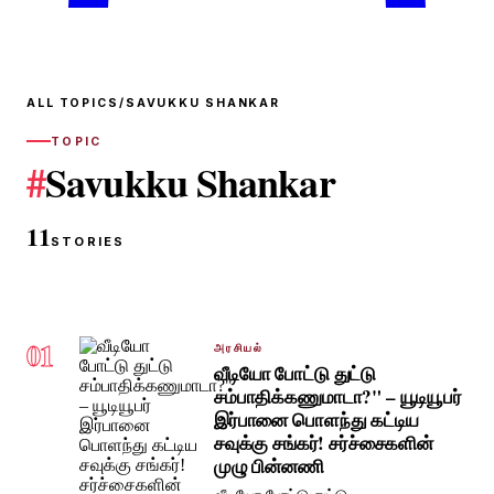
ALL TOPICS
/
SAVUKKU SHANKAR
TOPIC
#
Savukku Shankar
11
STORIES
01
அரசியல்
வீடியோ போட்டு துட்டு
சம்பாதிக்கணுமாடா?" – யூடியூபர்
இர்பானை பொளந்து கட்டிய
சவுக்கு சங்கர்! சர்ச்சைகளின்
முழு பின்னணி