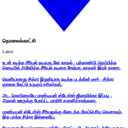
தொலைக்காட்சி
Latest
உடன் நடித்த சீரியல் நடிகருடனே காதல் - புத்தாண்டு ஆரம்பித்த
நொடியில் அறிவித்த சீரியல் நடிகை ரேஷ்மா. காதலர் இவர் தானா.
வெளியானது சித்ரா இறுதியாக நடித்த படத்தின் டீசர் - சித்ரா
குரலை கேட்டு உருகும் ரசிகர்கள்.
அட, கொடுமையே பாண்டியன் ஸ்டோர்ஸ் ஜீவாவிற்கா இப்படி -
அதான் ஊருக்கு போய்ட்ட மாதிரி சமாளிச்சாங்களா.
பாண்டியன் ஸ்டோர்ஸ் சீரியலுக்கு கிடைத்த மிகப்பெரிய கௌரவம்.
இத பாக்க சித்ரா இல்லையே.