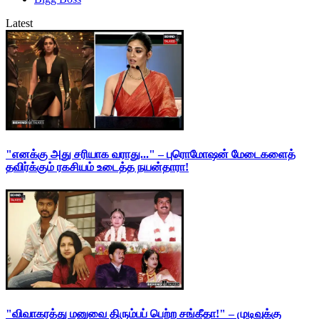
Latest
"எனக்கு அது சரியாக வராது..." – புரொமோஷன் மேடைகளைத்
தவிர்க்கும் ரகசியம் உடைத்த நயன்தாரா!
"விவாகரத்து மனுவை திரும்பப் பெற்ற சங்கீதா!" – முடிவுக்கு