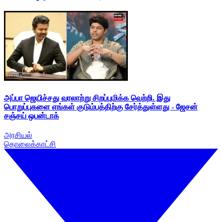
அப்பா ஜெயிச்சது வரலாற்று சிறப்புமிக்க வெற்றி. இது
பொறுப்புகளை எங்கள் குடும்பத்திற்கு சேர்த்துள்ளது - ஜேசன்
சஞ்சய் ஒபன்டாக்
அரசியல்
தொலைக்காட்சி