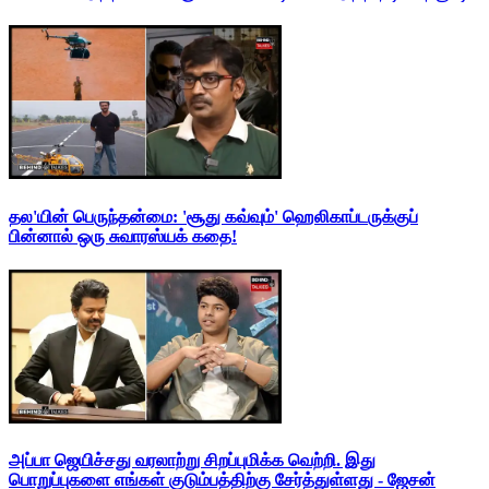
தல'யின் பெருந்தன்மை: 'சூது கவ்வும்' ஹெலிகாப்டருக்குப்
பின்னால் ஒரு சுவாரஸ்யக் கதை!
அப்பா ஜெயிச்சது வரலாற்று சிறப்புமிக்க வெற்றி. இது
பொறுப்புகளை எங்கள் குடும்பத்திற்கு சேர்த்துள்ளது - ஜேசன்