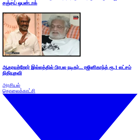
சஞ்சய் ஒபன்டாக்
ஆதரவற்றோர் இல்லத்தில் பிரபல நடிகர்... ரஜினிகாந்த் ரூ.1 லட்சம்
நிதியுதவி
அரசியல்
தொலைக்காட்சி