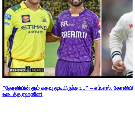
"தோனியின் ரூம் கதவு மூடியிருந்தா..." – எம்.எஸ். தோனி
உடைத்த ரஹானே!