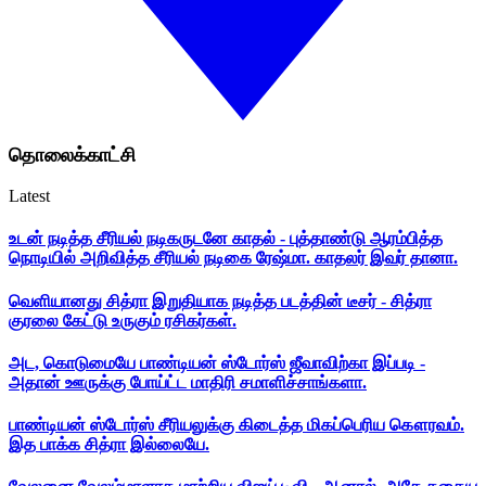
தொலைக்காட்சி
Latest
உடன் நடித்த சீரியல் நடிகருடனே காதல் - புத்தாண்டு ஆரம்பித்த
நொடியில் அறிவித்த சீரியல் நடிகை ரேஷ்மா. காதலர் இவர் தானா.
வெளியானது சித்ரா இறுதியாக நடித்த படத்தின் டீசர் - சித்ரா
குரலை கேட்டு உருகும் ரசிகர்கள்.
அட, கொடுமையே பாண்டியன் ஸ்டோர்ஸ் ஜீவாவிற்கா இப்படி -
அதான் ஊருக்கு போய்ட்ட மாதிரி சமாளிச்சாங்களா.
பாண்டியன் ஸ்டோர்ஸ் சீரியலுக்கு கிடைத்த மிகப்பெரிய கௌரவம்.
இத பாக்க சித்ரா இல்லையே.