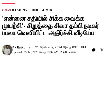
சினிமா
READING TIME ·
2
MIN
'என்னை சதியில் சிக்க வைக்க
முயற்சி'- சிறுத்தை சிவா தம்பி நடிகர்
பாலா வெளியிட்ட அதிர்ச்சி வீடியோ
21 அக்டோபர், 2024 அன்று 03:35 PM
Rajkumar
BY
Updated ·
27 மே, 2026 அன்று 03:37 AM
2 நிமிட வாசிப்பு