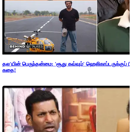
தல'யின் பெருந்தன்மை: 'சூது கவ்வும்' ஹெலிகாப்டருக்குப் ப
கதை!