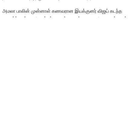
அமலா பாலின் முன்னாள் கணவரான இயக்குனர் விஜய் கடந்த
ஆகஸ்ட் 11ம் தேதி ஐஸ்வர்யா என்ற மருத்துவரை திருமணம் செய்து
கொண்டார். தனது முதல் கணவர் இரண்டாம் திருமணம் செய்து
கொண்டது குறித்து எந்த ஒரு கவலையும் இல்லாமல் இருக்கிறார்
நடிகை அமலாபால். இருப்பினும் கடந்த சில காலமாகவே அமலாபால்
இரண்டாம் திருமணம் செய்துகொள்ளப் போகிறார் என்ற சில
செய்திகளும் கிசுகிசுக்கப்பட்டு வந்த வண்ணம் இருந்தது.
அதன் பின்னர் தான் ஒரு நபரை காதலிப்பதாக கூறி
அனைவருக்கும் ஷாக் கொடுத்தார் அமலா பால். இப்படி சர்ச்சைக்கு