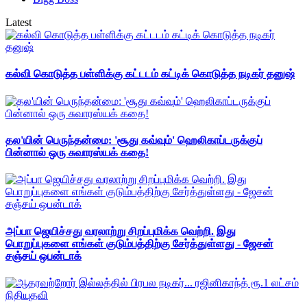
Latest
கல்வி கொடுத்த பள்ளிக்கு கட்டடம் கட்டிக் கொடுத்த நடிகர் தனுஷ்
தல'யின் பெருந்தன்மை: 'சூது கவ்வும்' ஹெலிகாப்டருக்குப்
பின்னால் ஒரு சுவாரஸ்யக் கதை!
அப்பா ஜெயிச்சது வரலாற்று சிறப்புமிக்க வெற்றி. இது
பொறுப்புகளை எங்கள் குடும்பத்திற்கு சேர்த்துள்ளது - ஜேசன்
சஞ்சய் ஒபன்டாக்