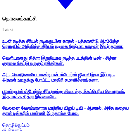
தொலைக்காட்சி
Latest
உடன் நடித்த சீரியல் நடிகருடனே காதல் - புத்தாண்டு ஆரம்பித்த
நொடியில் அறிவித்த சீரியல் நடிகை ரேஷ்மா. காதலர் இவர் தானா.
வெளியானது சித்ரா இறுதியாக நடித்த படத்தின் டீசர் - சித்ரா
குரலை கேட்டு உருகும் ரசிகர்கள்.
அட, கொடுமையே பாண்டியன் ஸ்டோர்ஸ் ஜீவாவிற்கா இப்படி -
அதான் ஊருக்கு போய்ட்ட மாதிரி சமாளிச்சாங்களா.
பாண்டியன் ஸ்டோர்ஸ் சீரியலுக்கு கிடைத்த மிகப்பெரிய கௌரவம்.
இத பாக்க சித்ரா இல்லையே.
வேலனை வேலம்மாளாக மாற்றிய விஜய் டிவி - ஆனால், அதே கதைய
தான் டிங்கரிங் பண்ணி இருகாங்க போல.
தொழில்நுட்பம்
விமர்சனம்