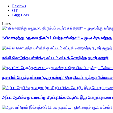
Reviews
OTT
Bigg Boss
Latest
"விவாகரத்து மனுவை திரும்பப் பெற்ற சங்கீதா!" – முடிவுக்கு வந்த
கல்வி கொடுத்த பள்ளிக்கு கட்டடம் கட்டிக் கொடுத்த நடிகர் தனுஷ்
தல'யின் பெருந்தன்மை: 'சூது கவ்வும்' ஹெலிகாப்டருக்குப் பின்னால
அப்பா ஜெயிச்சது வரலாற்று சிறப்புமிக்க வெற்றி. இது பொறுப்புகளை எ