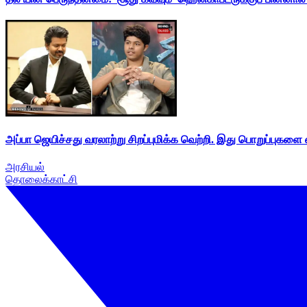
அப்பா ஜெயிச்சது வரலாற்று சிறப்புமிக்க வெற்றி. இது பொறுப்புகளை எ
அரசியல்
தொலைக்காட்சி