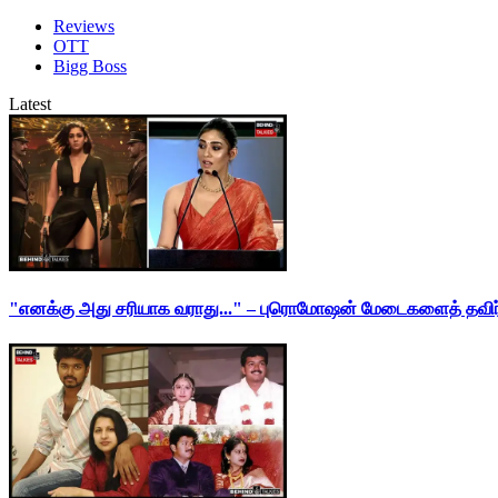
Reviews
OTT
Bigg Boss
Latest
"எனக்கு அது சரியாக வராது..." – புரொமோஷன் மேடைகளைத் தவிர்க