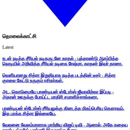
தொலைக்காட்சி
Latest
உடன் நடித்த சீரியல் நடிகருடனே காதல் - புத்தாண்டு ஆரம்பித்த
நொடியில் அறிவித்த சீரியல் நடிகை ரேஷ்மா. காதலர் இவர் தானா.
வெளியானது சித்ரா இறுதியாக நடித்த படத்தின் டீசர் - சித்ரா
குரலை கேட்டு உருகும் ரசிகர்கள்.
அட, கொடுமையே பாண்டியன் ஸ்டோர்ஸ் ஜீவாவிற்கா இப்படி -
அதான் ஊருக்கு போய்ட்ட மாதிரி சமாளிச்சாங்களா.
பாண்டியன் ஸ்டோர்ஸ் சீரியலுக்கு கிடைத்த மிகப்பெரிய கௌரவம்.
இத பாக்க சித்ரா இல்லையே.
வேலனை வேலம்மாளாக மாற்றிய விஜய் டிவி - ஆனால், அதே கதைய