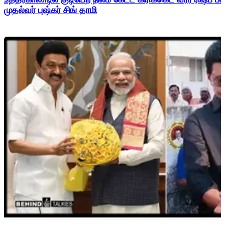
முதல்வர் புஷ்கர் சிங் தாமி