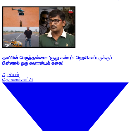
தல'யின் பெருந்தன்மை: 'சூது கவ்வும்' ஹெலிகாப்டருக்குப்
பின்னால் ஒரு சுவாரஸ்யக் கதை!
அரசியல்
தொலைக்காட்சி