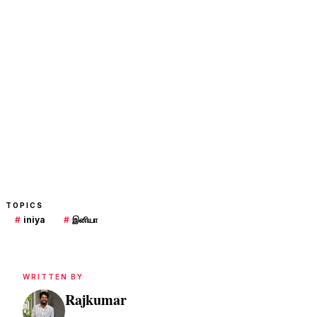
TOPICS
#
iniya
#
இனியா
WRITTEN BY
Rajkumar