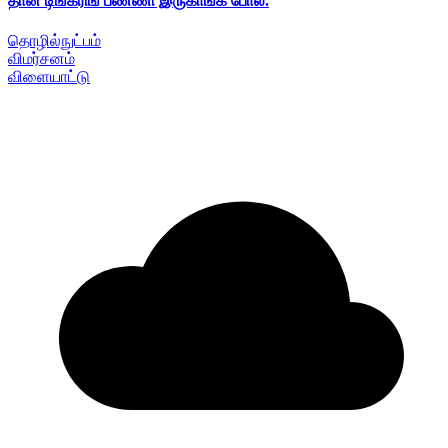
தான் டிங்கரிங் பண்ணி இருகாங்க போல.
தொழில்நுட்பம்
விமர்சனம்
விளையாட்டு