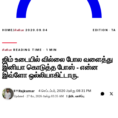
HOME
/
சினிமா
2020.09.04
EDITION · TA
சினிமா
READING TIME ·
1
MIN
ஜிம் உடையில் வில்லை போல வளைத்து
இனியா கொடுத்த போஸ் - என்ன
இவ்ளோ ஒல்லியாகிட்டாரு.
4 செப்டம்பர், 2020 அன்று 08:31 PM
Rajkumar
BY
Updated ·
27 மே, 2026 அன்று 03:35 AM
1 நிமிட வாசிப்பு