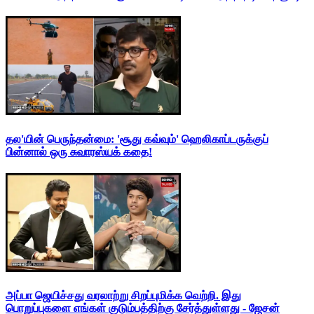
தல'யின் பெருந்தன்மை: 'சூது கவ்வும்' ஹெலிகாப்டருக்குப்
பின்னால் ஒரு சுவாரஸ்யக் கதை!
அப்பா ஜெயிச்சது வரலாற்று சிறப்புமிக்க வெற்றி. இது
பொறுப்புகளை எங்கள் குடும்பத்திற்கு சேர்த்துள்ளது - ஜேசன்