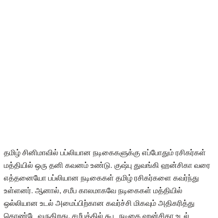
தமிழ் சினிமாவில் பப்லியான நடிகைகளுக்கு எப்போதும் ரசிகர்கள்
மத்தியில் ஒரு தனி கவனம் உண்டு. குஷ்பு துவங்கி ஹன்சிகா வரை
எத்தனையோ பப்லியான நடிகைகள் தமிழ் ரசிகர்களை கவர்ந்து
உள்ளனர். ஆனால், சமீப காலமாகவே நடிகைகள் மத்தியில்
ஒல்லியான உடல் அமைப்பிற்கான கவர்ச்சி மிகவும் அதிகரித்து
கொண்டே வருகிறது. சமீபத்தில் கூட நடிகை ஹன்சிகா உடல்