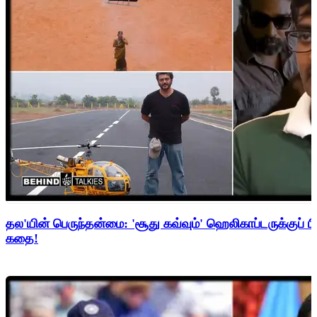
தல'யின் பெருந்தன்மை: 'சூது கவ்வும்' ஹெலிகாப்டருக்குப் ப
கதை!