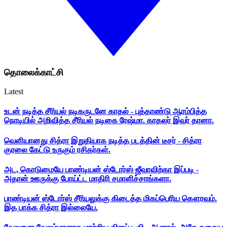
தொலைக்காட்சி
Latest
உடன் நடித்த சீரியல் நடிகருடனே காதல் - புத்தாண்டு ஆரம்பித்த
நொடியில் அறிவித்த சீரியல் நடிகை ரேஷ்மா. காதலர் இவர் தானா.
வெளியானது சித்ரா இறுதியாக நடித்த படத்தின் டீசர் - சித்ரா
குரலை கேட்டு உருகும் ரசிகர்கள்.
அட, கொடுமையே பாண்டியன் ஸ்டோர்ஸ் ஜீவாவிற்கா இப்படி -
அதான் ஊருக்கு போய்ட்ட மாதிரி சமாளிச்சாங்களா.
பாண்டியன் ஸ்டோர்ஸ் சீரியலுக்கு கிடைத்த மிகப்பெரிய கௌரவம்.
இத பாக்க சித்ரா இல்லையே.