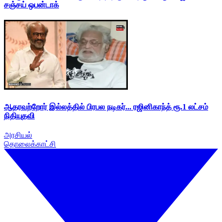
சஞ்சய் ஒபன்டாக்
ஆதரவற்றோர் இல்லத்தில் பிரபல நடிகர்... ரஜினிகாந்த் ரூ.1 லட்சம்
நிதியுதவி
அரசியல்
தொலைக்காட்சி