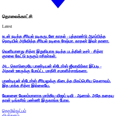
தொலைக்காட்சி
Latest
உடன் நடித்த சீரியல் நடிகருடனே காதல் - புத்தாண்டு ஆரம்பித்த
நொடியில் அறிவித்த சீரியல் நடிகை ரேஷ்மா. காதலர் இவர் தானா.
வெளியானது சித்ரா இறுதியாக நடித்த படத்தின் டீசர் - சித்ரா
குரலை கேட்டு உருகும் ரசிகர்கள்.
அட, கொடுமையே பாண்டியன் ஸ்டோர்ஸ் ஜீவாவிற்கா இப்படி -
அதான் ஊருக்கு போய்ட்ட மாதிரி சமாளிச்சாங்களா.
பாண்டியன் ஸ்டோர்ஸ் சீரியலுக்கு கிடைத்த மிகப்பெரிய கௌரவம்.
இத பாக்க சித்ரா இல்லையே.
வேலனை வேலம்மாளாக மாற்றிய விஜய் டிவி - ஆனால், அதே கதைய
தான் டிங்கரிங் பண்ணி இருகாங்க போல.
தொழில்நுட்பம்
விமர்சனம்