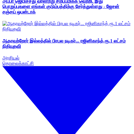
அப்பா ஜெயிச்சது வரலாற்று சிறப்புமிக்க வெற்றி. இது
பொறுப்புகளை எங்கள் குடும்பத்திற்கு சேர்த்துள்ளது - ஜேசன்
சஞ்சய் ஒபன்டாக்
ஆதரவற்றோர் இல்லத்தில் பிரபல நடிகர்... ரஜினிகாந்த் ரூ.1 லட்சம்
நிதியுதவி
அரசியல்
தொலைக்காட்சி