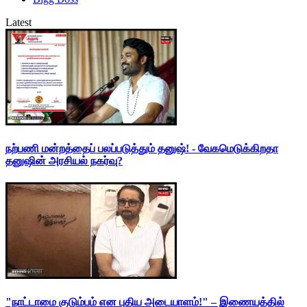
Latest
நற்பணி மன்றத்தைப் பலப்படுத்தும் தனுஷ்! - வேகமெடுக்கிறதா
தனுஷின் அரசியல் நகர்வு?
"நாட்டாமை குடும்பம் என புதிய அடையாளம்!" – இணையத்தில்