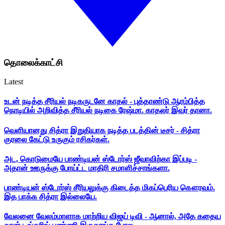
தொலைக்காட்சி
Latest
உடன் நடித்த சீரியல் நடிகருடனே காதல் - புத்தாண்டு ஆரம்பித்த
நொடியில் அறிவித்த சீரியல் நடிகை ரேஷ்மா. காதலர் இவர் தானா.
வெளியானது சித்ரா இறுதியாக நடித்த படத்தின் டீசர் - சித்ரா
குரலை கேட்டு உருகும் ரசிகர்கள்.
அட, கொடுமையே பாண்டியன் ஸ்டோர்ஸ் ஜீவாவிற்கா இப்படி -
அதான் ஊருக்கு போய்ட்ட மாதிரி சமாளிச்சாங்களா.
பாண்டியன் ஸ்டோர்ஸ் சீரியலுக்கு கிடைத்த மிகப்பெரிய கௌரவம்.
இத பாக்க சித்ரா இல்லையே.
வேலனை வேலம்மாளாக மாற்றிய விஜய் டிவி - ஆனால், அதே கதைய