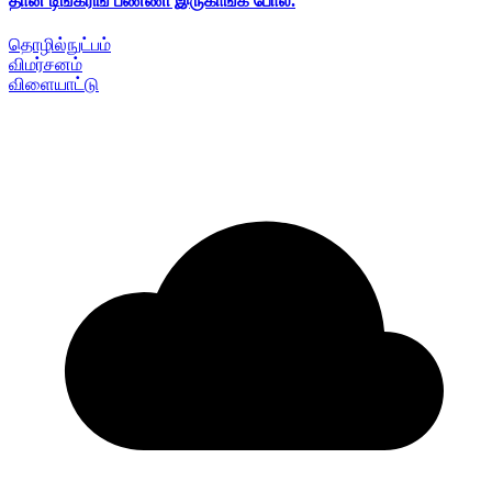
தான் டிங்கரிங் பண்ணி இருகாங்க போல.
தொழில்நுட்பம்
விமர்சனம்
விளையாட்டு