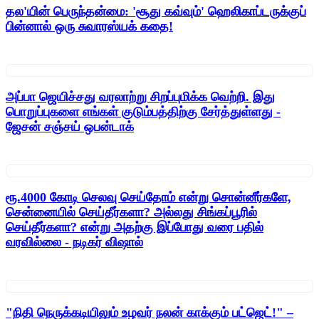
தல'யின் பெருந்தன்மை: 'சூது கவ்வும்' ஹெலிகாப்டருக்குப்
பின்னால் ஒரு சுவாரஸ்யக் கதை!
அப்பா ஜெயிச்சது வரலாற்று சிறப்புமிக்க வெற்றி. இது
பொறுப்புகளை எங்கள் குடும்பத்திற்கு சேர்த்துள்ளது -
ஜேசன் சஞ்சய் ஒபன்டாக்
ரூ.4000 கோடி செலவு செய்தோம் என்று சொன்னீர்களே,
சென்னையில் செய்தீர்களா? அல்லது சிங்கப்பூரில்
செய்தீர்களா? என்று அதற்கு இப்போது வரை பதில்
வரவில்லை - நடிகர் விஷால்
"நிதி நெருக்கடியிலும் உழவர் நலன் காக்கும் பட்ஜெட்!" –