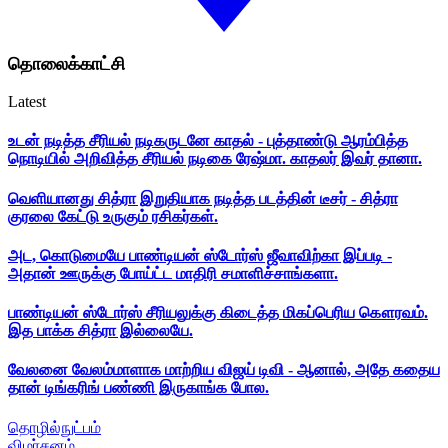
தொலைக்காட்சி
Latest
உடன் நடித்த சீரியல் நடிகருடனே காதல் - புத்தாண்டு ஆரம்பித்த
நொடியில் அறிவித்த சீரியல் நடிகை ரேஷ்மா. காதலர் இவர் தானா.
வெளியானது சித்ரா இறுதியாக நடித்த படத்தின் டீசர் - சித்ரா
குரலை கேட்டு உருகும் ரசிகர்கள்.
அட, கொடுமையே பாண்டியன் ஸ்டோர்ஸ் ஜீவாவிற்கா இப்படி -
அதான் ஊருக்கு போய்ட்ட மாதிரி சமாளிச்சாங்களா.
பாண்டியன் ஸ்டோர்ஸ் சீரியலுக்கு கிடைத்த மிகப்பெரிய கௌரவம்.
இத பாக்க சித்ரா இல்லையே.
வேலனை வேலம்மாளாக மாற்றிய விஜய் டிவி - ஆனால், அதே கதைய
தான் டிங்கரிங் பண்ணி இருகாங்க போல.
தொழில்நுட்பம்
விமர்சனம்