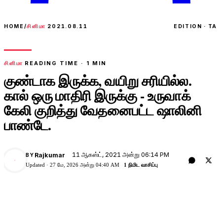
HOME
/
சினிமா
2021.08.11
EDITION · TA
சினிமா
READING TIME ·
1
MIN
குண்டாக இருக்க, வயிறு சரியில்ல.
கால் ஒரு மாதிரி இருக்கு - உருவாக்
கேலி குறித்து வேதனைபட்ட ஷாலினி
பாண்டே.
11 ஆகஸ்ட், 2021 அன்று 06:14 PM
Rajkumar
BY
Updated ·
27 மே, 2026 அன்று 04:40 AM
1 நிமிட வாசிப்பு