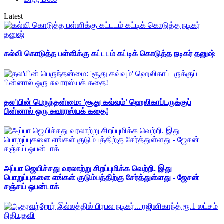
Latest
கல்வி கொடுத்த பள்ளிக்கு கட்டடம் கட்டிக் கொடுத்த நடிகர் தனுஷ்
தல'யின் பெருந்தன்மை: 'சூது கவ்வும்' ஹெலிகாப்டருக்குப்
பின்னால் ஒரு சுவாரஸ்யக் கதை!
அப்பா ஜெயிச்சது வரலாற்று சிறப்புமிக்க வெற்றி. இது
பொறுப்புகளை எங்கள் குடும்பத்திற்கு சேர்த்துள்ளது - ஜேசன்
சஞ்சய் ஒபன்டாக்