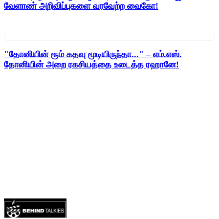
வேளாண் அறிவிப்புகளை வரவேற்ற வைகோ!
"தோனியின் ரூம் கதவு மூடியிருந்தா..." – எம்.எஸ்.
தோனியின் அறை ரகசியத்தை உடைத்த ரஹானே!