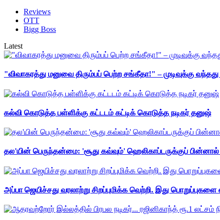
Reviews
OTT
Bigg Boss
Latest
"விவாகரத்து மனுவை திரும்பப் பெற்ற சங்கீதா!" – முடிவுக்கு வந்த
கல்வி கொடுத்த பள்ளிக்கு கட்டடம் கட்டிக் கொடுத்த நடிகர் தனுஷ்
தல'யின் பெருந்தன்மை: 'சூது கவ்வும்' ஹெலிகாப்டருக்குப் பின்னால
அப்பா ஜெயிச்சது வரலாற்று சிறப்புமிக்க வெற்றி. இது பொறுப்புகளை எ