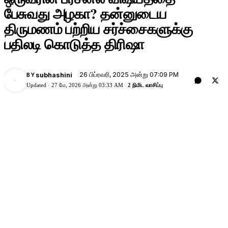
பேசுவது அழகா? தன்னுடைய
திருமணம் பற்றிய சர்ச்சைகளுக்கு
பதிலடி கொடுத்த திரிஷா
26 பிப்ரவரி, 2025 அன்று 07:09 PM
subhashini
BY
Updated ·
27 மே, 2026 அன்று 03:33 AM
2 நிமிட வாசிப்பு