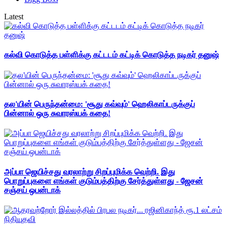
Latest
கல்வி கொடுத்த பள்ளிக்கு கட்டடம் கட்டிக் கொடுத்த நடிகர் தனுஷ்
தல'யின் பெருந்தன்மை: 'சூது கவ்வும்' ஹெலிகாப்டருக்குப்
பின்னால் ஒரு சுவாரஸ்யக் கதை!
அப்பா ஜெயிச்சது வரலாற்று சிறப்புமிக்க வெற்றி. இது
பொறுப்புகளை எங்கள் குடும்பத்திற்கு சேர்த்துள்ளது - ஜேசன்
சஞ்சய் ஒபன்டாக்