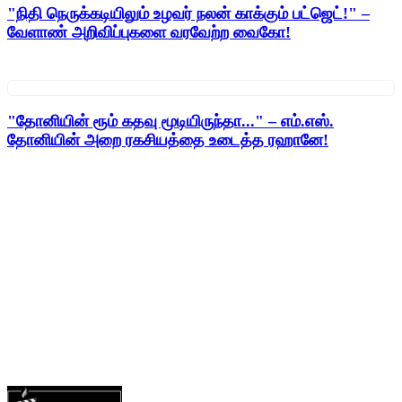
"நிதி நெருக்கடியிலும் உழவர் நலன் காக்கும் பட்ஜெட்!" –
வேளாண் அறிவிப்புகளை வரவேற்ற வைகோ!
"தோனியின் ரூம் கதவு மூடியிருந்தா..." – எம்.எஸ்.
தோனியின் அறை ரகசியத்தை உடைத்த ரஹானே!