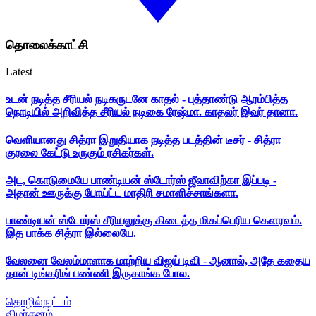
தொலைக்காட்சி
Latest
உடன் நடித்த சீரியல் நடிகருடனே காதல் - புத்தாண்டு ஆரம்பித்த
நொடியில் அறிவித்த சீரியல் நடிகை ரேஷ்மா. காதலர் இவர் தானா.
வெளியானது சித்ரா இறுதியாக நடித்த படத்தின் டீசர் - சித்ரா
குரலை கேட்டு உருகும் ரசிகர்கள்.
அட, கொடுமையே பாண்டியன் ஸ்டோர்ஸ் ஜீவாவிற்கா இப்படி -
அதான் ஊருக்கு போய்ட்ட மாதிரி சமாளிச்சாங்களா.
பாண்டியன் ஸ்டோர்ஸ் சீரியலுக்கு கிடைத்த மிகப்பெரிய கௌரவம்.
இத பாக்க சித்ரா இல்லையே.
வேலனை வேலம்மாளாக மாற்றிய விஜய் டிவி - ஆனால், அதே கதைய
தான் டிங்கரிங் பண்ணி இருகாங்க போல.
தொழில்நுட்பம்
விமர்சனம்