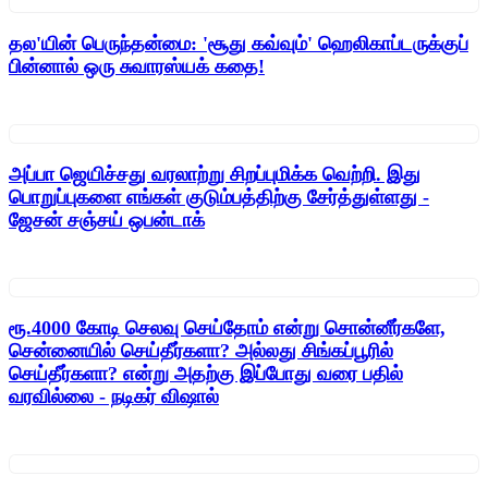
தல'யின் பெருந்தன்மை: 'சூது கவ்வும்' ஹெலிகாப்டருக்குப்
பின்னால் ஒரு சுவாரஸ்யக் கதை!
அப்பா ஜெயிச்சது வரலாற்று சிறப்புமிக்க வெற்றி. இது
பொறுப்புகளை எங்கள் குடும்பத்திற்கு சேர்த்துள்ளது -
ஜேசன் சஞ்சய் ஒபன்டாக்
ரூ.4000 கோடி செலவு செய்தோம் என்று சொன்னீர்களே,
சென்னையில் செய்தீர்களா? அல்லது சிங்கப்பூரில்
செய்தீர்களா? என்று அதற்கு இப்போது வரை பதில்
வரவில்லை - நடிகர் விஷால்