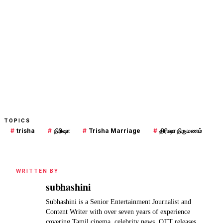
TOPICS
#
trisha
#
திரிஷா
#
Trisha Marriage
#
திரிஷா திருமணம்
WRITTEN BY
subhashini
Subhashini is a Senior Entertainment Journalist and
Content Writer with over seven years of experience
covering Tamil cinema, celebrity news, OTT releases,