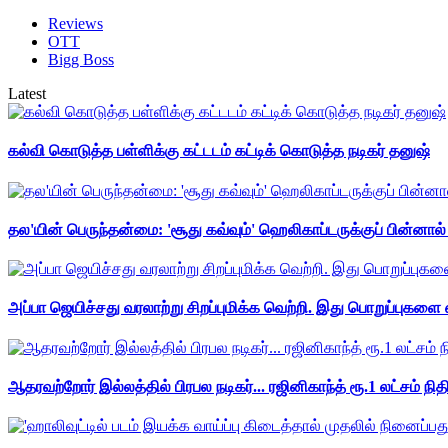
Reviews
OTT
Bigg Boss
Latest
கல்வி கொடுத்த பள்ளிக்கு கட்டடம் கட்டிக் கொடுத்த நடிகர் தனுஷ்
தல'யின் பெருந்தன்மை: 'சூது கவ்வும்' ஹெலிகாப்டருக்குப் பின்னால
அப்பா ஜெயிச்சது வரலாற்று சிறப்புமிக்க வெற்றி. இது பொறுப்புகளை எ
ஆதரவற்றோர் இல்லத்தில் பிரபல நடிகர்... ரஜினிகாந்த் ரூ.1 லட்சம் நித