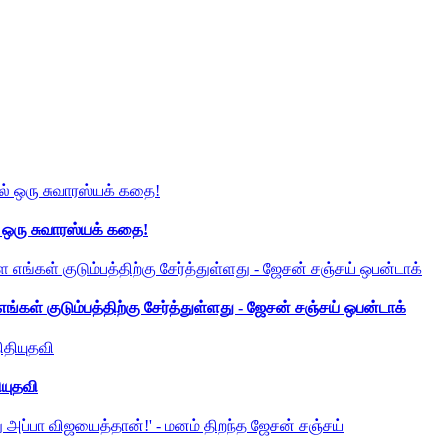
் ஒரு சுவாரஸ்யக் கதை!
ங்கள் குடும்பத்திற்கு சேர்த்துள்ளது - ஜேசன் சஞ்சய் ஒபன்டாக்
ியுதவி