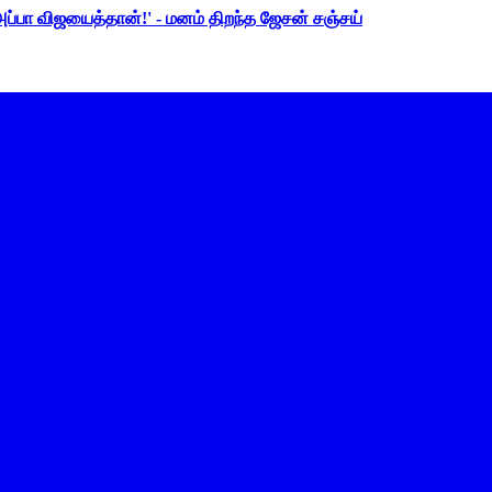
 அப்பா விஜயைத்தான்!' - மனம் திறந்த ஜேசன் சஞ்சய்