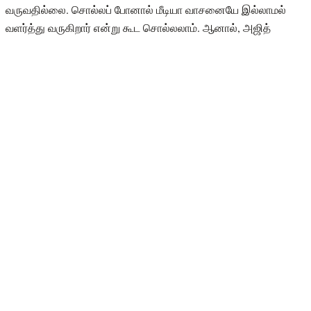
வருவதில்லை. சொல்லப் போனால் மீடியா வாசனையே இல்லாமல்
வளர்த்து வருகிறார் என்று கூட சொல்லலாம். ஆனால், அஜித்
குடும்பத்தை விமான நிலையத்திற்கு வரும் போது, ஷாப்பிங்
செல்லும்போது,மக்கள் கூடும் இடங்களுக்கு வரும் போது தான்
பார்க்க முடியும்.
அதுவும் குடும்பத்துடன் போட்டோ எடுத்துக்கொள்ளலாம் எனக்
கேட்டால் அஜித் செல்பி எடுத்து தர மறுத்து விடுவார். அப்படி மீறி
புகைப்படம் வருவது ரொம்ப அரிதான ஒன்று. அந்த வகையில் நேற்று
தீபாவளி முன்னிட்டு அஜித் மற்றும் ஷாலினியின் லேட்டஸ்ட்
புகைப்படம் ஒன்று வெளியாகியுள்ளது. அதில் அஜித் சிகப்பு நிற
குர்தா, வேஷ்டியையும் ஷாலினி ஒரு அழகான மஞ்சள் உடையையும்
அணிந்துள்ளார்.