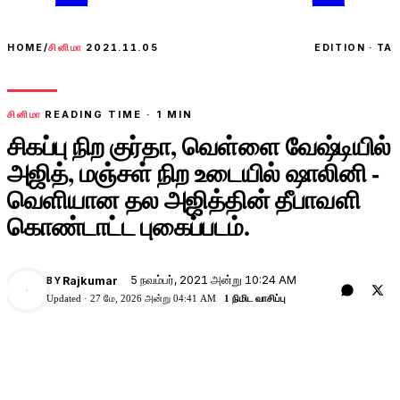
HOME
/
சினிமா
2021.11.05
EDITION · TA
சினிமா
READING TIME ·
1
MIN
சிகப்பு நிற குர்தா, வெள்ளை வேஷ்டியில்
அஜித், மஞ்சள் நிற உடையில் ஷாலினி -
வெளியான தல அஜித்தின் தீபாவளி
கொண்டாட்ட புகைப்படம்.
5 நவம்பர், 2021 அன்று 10:24 AM
Rajkumar
BY
Updated ·
27 மே, 2026 அன்று 04:41 AM
1 நிமிட வாசிப்பு