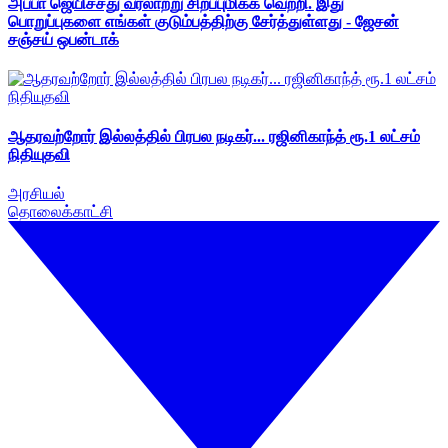
அப்பா ஜெயிச்சது வரலாற்று சிறப்புமிக்க வெற்றி. இது
பொறுப்புகளை எங்கள் குடும்பத்திற்கு சேர்த்துள்ளது - ஜேசன்
சஞ்சய் ஒபன்டாக்
ஆதரவற்றோர் இல்லத்தில் பிரபல நடிகர்... ரஜினிகாந்த் ரூ.1 லட்சம்
நிதியுதவி
அரசியல்
தொலைக்காட்சி