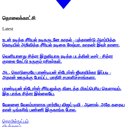
தொலைக்காட்சி
Latest
உடன் நடித்த சீரியல் நடிகருடனே காதல் - புத்தாண்டு ஆரம்பித்த
நொடியில் அறிவித்த சீரியல் நடிகை ரேஷ்மா. காதலர் இவர் தானா.
வெளியானது சித்ரா இறுதியாக நடித்த படத்தின் டீசர் - சித்ரா
குரலை கேட்டு உருகும் ரசிகர்கள்.
அட, கொடுமையே பாண்டியன் ஸ்டோர்ஸ் ஜீவாவிற்கா இப்படி -
அதான் ஊருக்கு போய்ட்ட மாதிரி சமாளிச்சாங்களா.
பாண்டியன் ஸ்டோர்ஸ் சீரியலுக்கு கிடைத்த மிகப்பெரிய கௌரவம்.
இத பாக்க சித்ரா இல்லையே.
வேலனை வேலம்மாளாக மாற்றிய விஜய் டிவி - ஆனால், அதே கதைய
தான் டிங்கரிங் பண்ணி இருகாங்க போல.
தொழில்நுட்பம்
விமர்சனம்