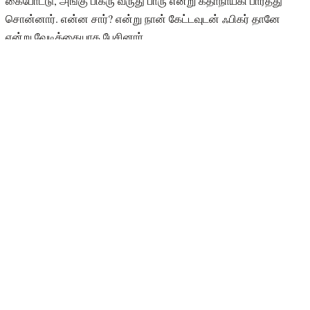
கைபோட்டு, அங்கு பிகரு வருது பாரு என்று கதாநாயகி பார்த்து
சொன்னார். என்ன சார்? என்று நான் கேட்டவுடன் ஃபிகர் தானே
என்று வேடிக்கையாக பேசினார்.
அஜித் திரைப்பயணம்:
இப்படி கலகலப்பான நபர் அஜித் என்று கூறியிருக்கிறார்.
கோலிவுட்டில் என்றென்றும் அல்டிமேட் ஸ்டார் ஆக ஜொலித்துக்
கொண்டிருப்பவர் அஜித். இவருடைய நடிப்பில் வெளிவந்த பல
படங்கள் சூப்பர் ஹிட் கொடுத்திருக்கிறது. கடைசியாக அஜித்தின்
நடிப்பில் வெளிவந்திருந்த படம் துணிவு. இந்த படத்தை
வினோத்குமார் இயக்கி இருந்தார். இந்த படம் ரசிகர்கள் மத்தியில்
கலவையான விமர்சனத்தை பெற்றாலும் வசூல் ரீதியாக வெற்றி
அடைந்ததாக கூறப்படுகிறது.
https://twitter.com/mangathadaww/status/1747602524461547566?
s=48