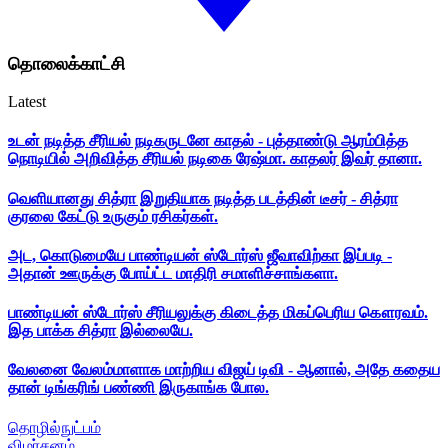
தொலைக்காட்சி
Latest
உடன் நடித்த சீரியல் நடிகருடனே காதல் - புத்தாண்டு ஆரம்பித்த
நொடியில் அறிவித்த சீரியல் நடிகை ரேஷ்மா. காதலர் இவர் தானா.
வெளியானது சித்ரா இறுதியாக நடித்த படத்தின் டீசர் - சித்ரா
குரலை கேட்டு உருகும் ரசிகர்கள்.
அட, கொடுமையே பாண்டியன் ஸ்டோர்ஸ் ஜீவாவிற்கா இப்படி -
அதான் ஊருக்கு போய்ட்ட மாதிரி சமாளிச்சாங்களா.
பாண்டியன் ஸ்டோர்ஸ் சீரியலுக்கு கிடைத்த மிகப்பெரிய கௌரவம்.
இத பாக்க சித்ரா இல்லையே.
வேலனை வேலம்மாளாக மாற்றிய விஜய் டிவி - ஆனால், அதே கதைய
தான் டிங்கரிங் பண்ணி இருகாங்க போல.
தொழில்நுட்பம்
விமர்சனம்