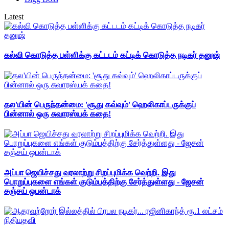
Latest
கல்வி கொடுத்த பள்ளிக்கு கட்டடம் கட்டிக் கொடுத்த நடிகர் தனுஷ்
தல'யின் பெருந்தன்மை: 'சூது கவ்வும்' ஹெலிகாப்டருக்குப்
பின்னால் ஒரு சுவாரஸ்யக் கதை!
அப்பா ஜெயிச்சது வரலாற்று சிறப்புமிக்க வெற்றி. இது
பொறுப்புகளை எங்கள் குடும்பத்திற்கு சேர்த்துள்ளது - ஜேசன்
சஞ்சய் ஒபன்டாக்