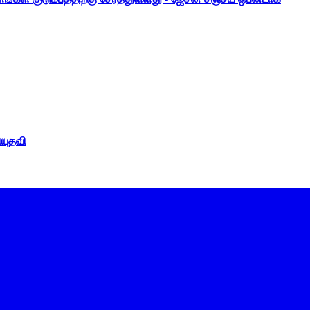
ியுதவி