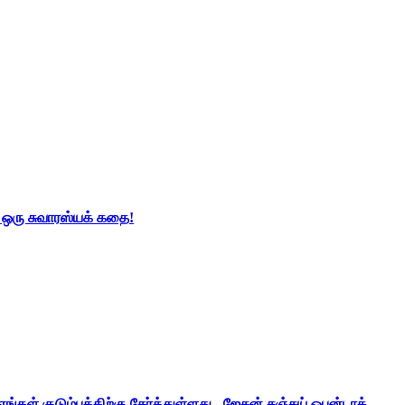
் ஒரு சுவாரஸ்யக் கதை!
ங்கள் குடும்பத்திற்கு சேர்த்துள்ளது - ஜேசன் சஞ்சய் ஒபன்டாக்