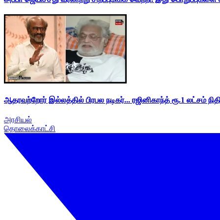
ஆதரவற்றோர் இல்லத்தில் பிரபல நடிகர்... ரஜினிகாந்த் ரூ.1 லட்சம் நித
அரசியல்
தொலைக்காட்சி