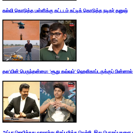
கல்வி கொடுத்த பள்ளிக்கு கட்டடம் கட்டிக் கொடுத்த நடிகர் தனுஷ்
தல'யின் பெருந்தன்மை: 'சூது கவ்வும்' ஹெலிகாப்டருக்குப் பின்னால
அப்பா ஜெயிச்சது வரலாற்று சிறப்புமிக்க வெற்றி. இது பொறுப்புகளை எ