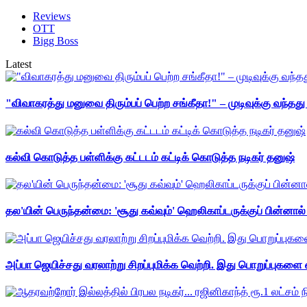
Reviews
OTT
Bigg Boss
Latest
"விவாகரத்து மனுவை திரும்பப் பெற்ற சங்கீதா!" – முடிவுக்கு வந்த
கல்வி கொடுத்த பள்ளிக்கு கட்டடம் கட்டிக் கொடுத்த நடிகர் தனுஷ்
தல'யின் பெருந்தன்மை: 'சூது கவ்வும்' ஹெலிகாப்டருக்குப் பின்னால
அப்பா ஜெயிச்சது வரலாற்று சிறப்புமிக்க வெற்றி. இது பொறுப்புகளை எ