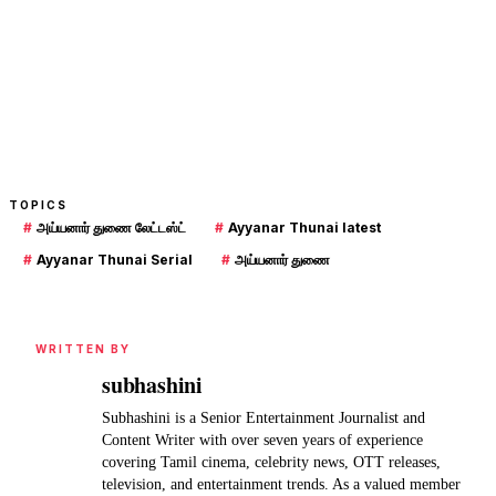
TOPICS
#
அய்யனார் துணை லேட்டஸ்ட்
#
Ayyanar Thunai latest
#
Ayyanar Thunai Serial
#
அய்யனார் துணை
WRITTEN BY
subhashini
Subhashini is a Senior Entertainment Journalist and
Content Writer with over seven years of experience
covering Tamil cinema, celebrity news, OTT releases,
television, and entertainment trends. As a valued member