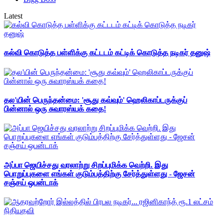
Latest
கல்வி கொடுத்த பள்ளிக்கு கட்டடம் கட்டிக் கொடுத்த நடிகர் தனுஷ்
தல'யின் பெருந்தன்மை: 'சூது கவ்வும்' ஹெலிகாப்டருக்குப்
பின்னால் ஒரு சுவாரஸ்யக் கதை!
அப்பா ஜெயிச்சது வரலாற்று சிறப்புமிக்க வெற்றி. இது
பொறுப்புகளை எங்கள் குடும்பத்திற்கு சேர்த்துள்ளது - ஜேசன்
சஞ்சய் ஒபன்டாக்