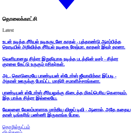
தொலைக்காட்சி
Latest
உடன் நடித்த சீரியல் நடிகருடனே காதல் - புத்தாண்டு ஆரம்பித்த
நொடியில் அறிவித்த சீரியல் நடிகை ரேஷ்மா. காதலர் இவர் தானா.
வெளியானது சித்ரா இறுதியாக நடித்த படத்தின் டீசர் - சித்ரா
குரலை கேட்டு உருகும் ரசிகர்கள்.
அட, கொடுமையே பாண்டியன் ஸ்டோர்ஸ் ஜீவாவிற்கா இப்படி -
அதான் ஊருக்கு போய்ட்ட மாதிரி சமாளிச்சாங்களா.
பாண்டியன் ஸ்டோர்ஸ் சீரியலுக்கு கிடைத்த மிகப்பெரிய கௌரவம்.
இத பாக்க சித்ரா இல்லையே.
வேலனை வேலம்மாளாக மாற்றிய விஜய் டிவி - ஆனால், அதே கதைய
தான் டிங்கரிங் பண்ணி இருகாங்க போல.
தொழில்நுட்பம்
விமர்சனம்