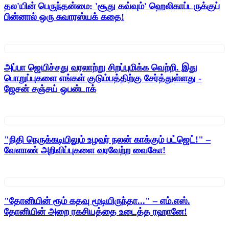
தல'யின் பெருந்தன்மை: 'சூது கவ்வும்' ஹெலிகாப்டருக்குப்
பின்னால் ஒரு சுவாரஸ்யக் கதை!
அப்பா ஜெயிச்சது வரலாற்று சிறப்புமிக்க வெற்றி. இது
பொறுப்புகளை எங்கள் குடும்பத்திற்கு சேர்த்துள்ளது -
ஜேசன் சஞ்சய் ஒபன்டாக்
"நிதி நெருக்கடியிலும் உழவர் நலன் காக்கும் பட்ஜெட்!" –
வேளாண் அறிவிப்புகளை வரவேற்ற வைகோ!
"தோனியின் ரூம் கதவு மூடியிருந்தா..." – எம்.எஸ்.
தோனியின் அறை ரகசியத்தை உடைத்த ரஹானே!