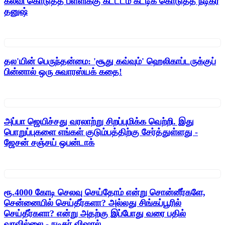
கல்வி கொடுத்த பள்ளிக்கு கட்டடம் கட்டிக் கொடுத்த நடிகர்
தனுஷ்
தல'யின் பெருந்தன்மை: 'சூது கவ்வும்' ஹெலிகாப்டருக்குப்
பின்னால் ஒரு சுவாரஸ்யக் கதை!
அப்பா ஜெயிச்சது வரலாற்று சிறப்புமிக்க வெற்றி. இது
பொறுப்புகளை எங்கள் குடும்பத்திற்கு சேர்த்துள்ளது -
ஜேசன் சஞ்சய் ஒபன்டாக்
ரூ.4000 கோடி செலவு செய்தோம் என்று சொன்னீர்களே,
சென்னையில் செய்தீர்களா? அல்லது சிங்கப்பூரில்
செய்தீர்களா? என்று அதற்கு இப்போது வரை பதில்
வரவில்லை - நடிகர் விஷால்