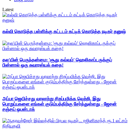
Latest
கல்வி கொடுத்த பள்ளிக்கு கட்டடம் கட்டிக் கொடுத்த நடிகர் தனுஷ்
தல'யின் பெருந்தன்மை: 'சூது கவ்வும்' ஹெலிகாப்டருக்குப்
பின்னால் ஒரு சுவாரஸ்யக் கதை!
அப்பா ஜெயிச்சது வரலாற்று சிறப்புமிக்க வெற்றி. இது
பொறுப்புகளை எங்கள் குடும்பத்திற்கு சேர்த்துள்ளது - ஜேசன்
சஞ்சய் ஒபன்டாக்