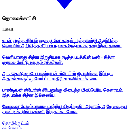
தொலைக்காட்சி
Latest
உடன் நடித்த சீரியல் நடிகருடனே காதல் - புத்தாண்டு ஆரம்பித்த
நொடியில் அறிவித்த சீரியல் நடிகை ரேஷ்மா. காதலர் இவர் தானா.
வெளியானது சித்ரா இறுதியாக நடித்த படத்தின் டீசர் - சித்ரா
குரலை கேட்டு உருகும் ரசிகர்கள்.
அட, கொடுமையே பாண்டியன் ஸ்டோர்ஸ் ஜீவாவிற்கா இப்படி -
அதான் ஊருக்கு போய்ட்ட மாதிரி சமாளிச்சாங்களா.
பாண்டியன் ஸ்டோர்ஸ் சீரியலுக்கு கிடைத்த மிகப்பெரிய கௌரவம்.
இத பாக்க சித்ரா இல்லையே.
வேலனை வேலம்மாளாக மாற்றிய விஜய் டிவி - ஆனால், அதே கதைய
தான் டிங்கரிங் பண்ணி இருகாங்க போல.
தொழில்நுட்பம்
விமர்சனம்