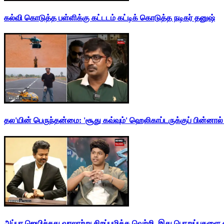
கல்வி கொடுத்த பள்ளிக்கு கட்டடம் கட்டிக் கொடுத்த நடிகர் தனுஷ்
தல'யின் பெருந்தன்மை: 'சூது கவ்வும்' ஹெலிகாப்டருக்குப் பின்னால
அப்பா ஜெயிச்சது வரலாற்று சிறப்புமிக்க வெற்றி. இது பொறுப்புகளை எ