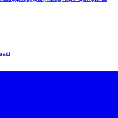
ியுதவி