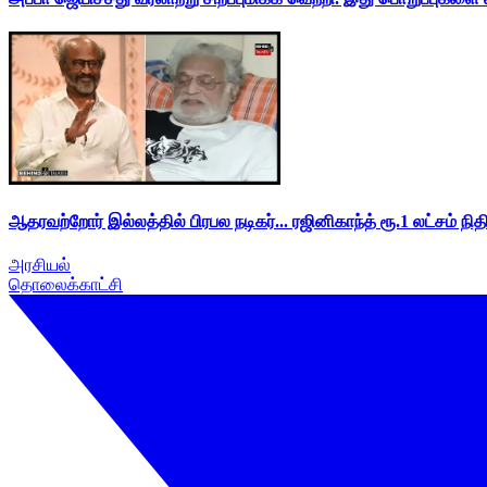
ஆதரவற்றோர் இல்லத்தில் பிரபல நடிகர்... ரஜினிகாந்த் ரூ.1 லட்சம் நித
அரசியல்
தொலைக்காட்சி