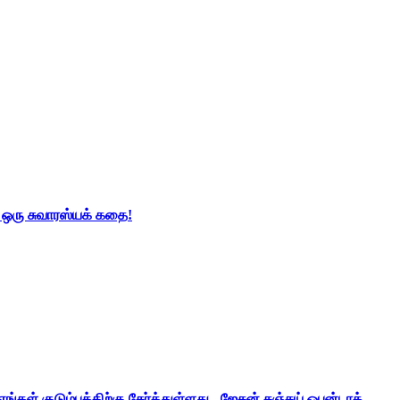
் ஒரு சுவாரஸ்யக் கதை!
ங்கள் குடும்பத்திற்கு சேர்த்துள்ளது - ஜேசன் சஞ்சய் ஒபன்டாக்