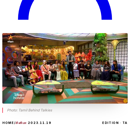
Photo:
Tamil Behind Talkies
HOME
/
சினிமா
2023.11.19
EDITION · TA