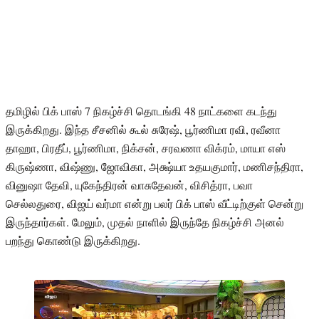
தமிழில் பிக் பாஸ் 7 நிகழ்ச்சி தொடங்கி 48 நாட்களை கடந்து
இருக்கிறது. இந்த சீசனில் கூல் சுரேஷ், பூர்ணிமா ரவி, ரவீனா
தாஹா, பிரதீப், பூர்ணிமா, நிக்சன், சரவணா விக்ரம், மாயா எஸ்
கிருஷ்ணா, விஷ்ணு, ஜோவிகா, அக்ஷ்யா உதயகுமார், மணிசந்திரா,
வினுஷா தேவி, யுகேந்திரன் வாசுதேவன், விசித்ரா, பவா
செல்லதுரை, விஜய் வர்மா என்று பலர் பிக் பாஸ் வீட்டிற்குள் சென்று
இருந்தார்கள். மேலும், முதல் நாளில் இருந்தே நிகழ்ச்சி அனல்
பறந்து கொண்டு இருக்கிறது.