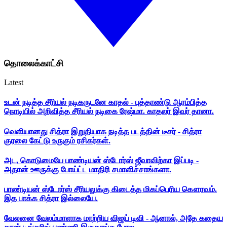
தொலைக்காட்சி
Latest
உடன் நடித்த சீரியல் நடிகருடனே காதல் - புத்தாண்டு ஆரம்பித்த
நொடியில் அறிவித்த சீரியல் நடிகை ரேஷ்மா. காதலர் இவர் தானா.
வெளியானது சித்ரா இறுதியாக நடித்த படத்தின் டீசர் - சித்ரா
குரலை கேட்டு உருகும் ரசிகர்கள்.
அட, கொடுமையே பாண்டியன் ஸ்டோர்ஸ் ஜீவாவிற்கா இப்படி -
அதான் ஊருக்கு போய்ட்ட மாதிரி சமாளிச்சாங்களா.
பாண்டியன் ஸ்டோர்ஸ் சீரியலுக்கு கிடைத்த மிகப்பெரிய கௌரவம்.
இத பாக்க சித்ரா இல்லையே.
வேலனை வேலம்மாளாக மாற்றிய விஜய் டிவி - ஆனால், அதே கதைய