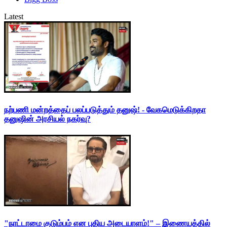
Latest
நற்பணி மன்றத்தைப் பலப்படுத்தும் தனுஷ்! - வேகமெடுக்கிறதா
தனுஷின் அரசியல் நகர்வு?
"நாட்டாமை குடும்பம் என புதிய அடையாளம்!" – இணையத்தில்