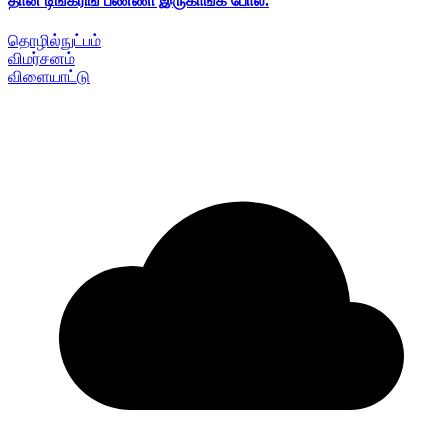
தான் டிங்கரிங் பண்ணி இருகாங்க போல.
தொழில்நுட்பம்
விமர்சனம்
விளையாட்டு