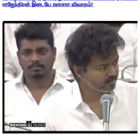
ராஜேந்திரன் இடையே காரசார விவாதம்!