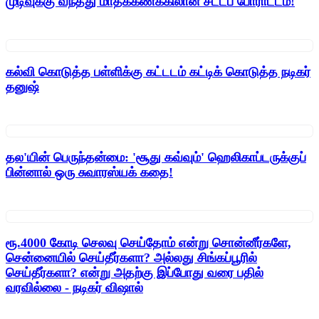
முடிவுக்கு வந்தது மாதக்கணக்கிலான சட்டப் போராட்டம்!
கல்வி கொடுத்த பள்ளிக்கு கட்டடம் கட்டிக் கொடுத்த நடிகர்
தனுஷ்
தல'யின் பெருந்தன்மை: 'சூது கவ்வும்' ஹெலிகாப்டருக்குப்
பின்னால் ஒரு சுவாரஸ்யக் கதை!
ரூ.4000 கோடி செலவு செய்தோம் என்று சொன்னீர்களே,
சென்னையில் செய்தீர்களா? அல்லது சிங்கப்பூரில்
செய்தீர்களா? என்று அதற்கு இப்போது வரை பதில்
வரவில்லை - நடிகர் விஷால்