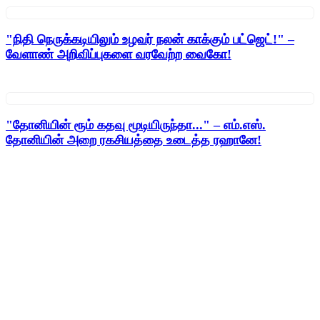
"நிதி நெருக்கடியிலும் உழவர் நலன் காக்கும் பட்ஜெட்!" –
வேளாண் அறிவிப்புகளை வரவேற்ற வைகோ!
"தோனியின் ரூம் கதவு மூடியிருந்தா..." – எம்.எஸ்.
தோனியின் அறை ரகசியத்தை உடைத்த ரஹானே!