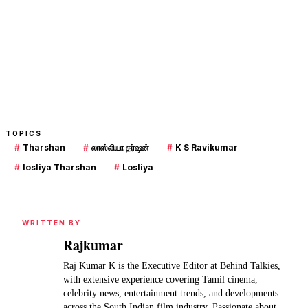
TOPICS
#
Tharshan
#
லாஸ்லியா தர்ஷன்
#
K S Ravikumar
#
losliya Tharshan
#
Losliya
WRITTEN BY
Rajkumar
Raj Kumar K is the Executive Editor at Behind Talkies,
with extensive experience covering Tamil cinema,
celebrity news, entertainment trends, and developments
across the South Indian film industry. Passionate about