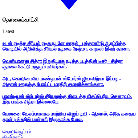
தொலைக்காட்சி
Latest
உடன் நடித்த சீரியல் நடிகருடனே காதல் - புத்தாண்டு ஆரம்பித்த
நொடியில் அறிவித்த சீரியல் நடிகை ரேஷ்மா. காதலர் இவர் தானா.
வெளியானது சித்ரா இறுதியாக நடித்த படத்தின் டீசர் - சித்ரா
குரலை கேட்டு உருகும் ரசிகர்கள்.
அட, கொடுமையே பாண்டியன் ஸ்டோர்ஸ் ஜீவாவிற்கா இப்படி -
அதான் ஊருக்கு போய்ட்ட மாதிரி சமாளிச்சாங்களா.
பாண்டியன் ஸ்டோர்ஸ் சீரியலுக்கு கிடைத்த மிகப்பெரிய கௌரவம்.
இத பாக்க சித்ரா இல்லையே.
வேலனை வேலம்மாளாக மாற்றிய விஜய் டிவி - ஆனால், அதே கதைய
தான் டிங்கரிங் பண்ணி இருகாங்க போல.
தொழில்நுட்பம்
விமர்சனம்