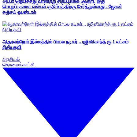
அப்பா ஜெயிச்சது வரலாற்று சிறப்புமிக்க வெற்றி. இது
பொறுப்புகளை எங்கள் குடும்பத்திற்கு சேர்த்துள்ளது - ஜேசன்
சஞ்சய் ஒபன்டாக்
ஆதரவற்றோர் இல்லத்தில் பிரபல நடிகர்... ரஜினிகாந்த் ரூ.1 லட்சம்
நிதியுதவி
அரசியல்
தொலைக்காட்சி