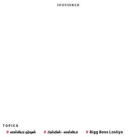
TOPICS
#
லாஸ்லியா தர்ஷன்
#
அஸ்வின்- லாஸ்லியா
#
Bigg Boss Losliya