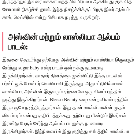
இருந்தாலும் இவரை மக்கள் மத்தியில் பிரபலம் ஆக்கியது குக் வித்
கோமாளி நிகழ்ச்சி தான். இந்த நிகழ்ச்சிக்குப் பிறகு இவர் ஆல்பம்
சாங், வெப்சீரிஸ் என்று பிசியாக நடித்து வருகிறார்.
அஸ்வின் மற்றும் லாஸ்லியா ஆல்பம்
பாடல்:
இதனை தொடர்ந்து தற்போது அஸ்வின் மற்றும் லாஸ்லியா இருவரும்
சேர்ந்து sugar baby என்ற பாடல் ஒன்றுக்கு நடனமாடி
இருக்கிறார்கள். காதலர் தினத்தை முன்னிட்டு இந்த பாடலின்
பர்ஸ்ட் லுக் போஸ்டர் வெளியாகி இருந்தது. அதுமட்டுமில்லாமல்
லாஸ்லியா, அஸ்வின் இருவரும் ஏற்கனவே ஒரு விளம்பரத்தில்
நடித்து இருக்கிறார்கள். Blesso Beauty soap என்ற விளம்பரத்தில்
இருவருமே நடித்திருந்தார்கள். இது தான் லாஸ்லியாவின் முதல்
விளம்பரம் என்பது குறிபிடத்தக்கது. தற்போது மீண்டும் இவர்கள்
இரண்டு பேரும் சேர்ந்து ஆல்பம் பாடலுக்கு நடனமாடி
இருக்கிறார்கள். இந்நிலையில் இது குறித்து சமீபத்தில் லாஸ்லியா