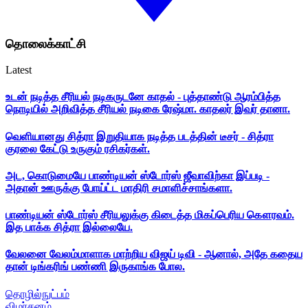
தொலைக்காட்சி
Latest
உடன் நடித்த சீரியல் நடிகருடனே காதல் - புத்தாண்டு ஆரம்பித்த
நொடியில் அறிவித்த சீரியல் நடிகை ரேஷ்மா. காதலர் இவர் தானா.
வெளியானது சித்ரா இறுதியாக நடித்த படத்தின் டீசர் - சித்ரா
குரலை கேட்டு உருகும் ரசிகர்கள்.
அட, கொடுமையே பாண்டியன் ஸ்டோர்ஸ் ஜீவாவிற்கா இப்படி -
அதான் ஊருக்கு போய்ட்ட மாதிரி சமாளிச்சாங்களா.
பாண்டியன் ஸ்டோர்ஸ் சீரியலுக்கு கிடைத்த மிகப்பெரிய கௌரவம்.
இத பாக்க சித்ரா இல்லையே.
வேலனை வேலம்மாளாக மாற்றிய விஜய் டிவி - ஆனால், அதே கதைய
தான் டிங்கரிங் பண்ணி இருகாங்க போல.
தொழில்நுட்பம்
விமர்சனம்