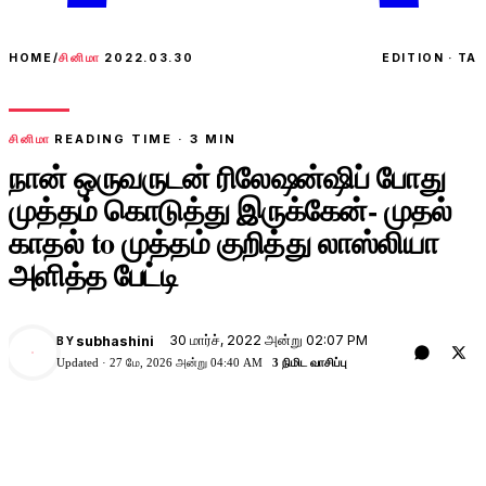
HOME
/
சினிமா
2022.03.30
EDITION · TA
சினிமா
READING TIME ·
3
MIN
நான் ஒருவருடன் ரிலேஷன்ஷிப் போது
முத்தம் கொடுத்து இருக்கேன்- முதல்
காதல் to முத்தம் குறித்து லாஸ்லியா
அளித்த பேட்டி
30 மார்ச், 2022 அன்று 02:07 PM
subhashini
BY
Updated ·
27 மே, 2026 அன்று 04:40 AM
3 நிமிட வாசிப்பு