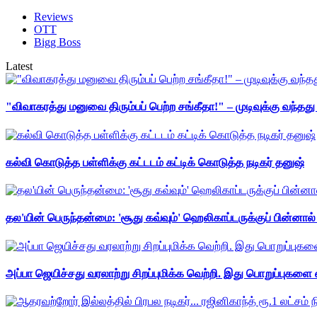
Reviews
OTT
Bigg Boss
Latest
"விவாகரத்து மனுவை திரும்பப் பெற்ற சங்கீதா!" – முடிவுக்கு வந்த
கல்வி கொடுத்த பள்ளிக்கு கட்டடம் கட்டிக் கொடுத்த நடிகர் தனுஷ்
தல'யின் பெருந்தன்மை: 'சூது கவ்வும்' ஹெலிகாப்டருக்குப் பின்னால
அப்பா ஜெயிச்சது வரலாற்று சிறப்புமிக்க வெற்றி. இது பொறுப்புகளை எ