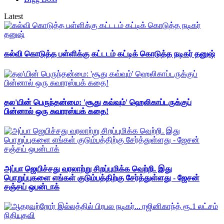
Latest
கல்வி கொடுத்த பள்ளிக்கு கட்டடம் கட்டிக் கொடுத்த நடிகர் தனுஷ்
தல'யின் பெருந்தன்மை: 'சூது கவ்வும்' ஹெலிகாப்டருக்குப்
பின்னால் ஒரு சுவாரஸ்யக் கதை!
அப்பா ஜெயிச்சது வரலாற்று சிறப்புமிக்க வெற்றி. இது
பொறுப்புகளை எங்கள் குடும்பத்திற்கு சேர்த்துள்ளது - ஜேசன்
சஞ்சய் ஒபன்டாக்