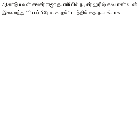
ஆண்டு யுவன் சங்கர் ராஜா தயாரிப்பில் நடிகர் ஹரிஷ் கல்யாண் உடன்
இணைந்து "பியார் பிரேமா காதல்" படத்தில் கதாநாயகியாக
நடித்தார்.
தற்போது ஆலிஸ் என்ற படத்திலும் ஜி வி பிரகாஷ் நடித்து வரும்
காதலிக்க நேரமில்லை என்ற படத்திலும் நடித்துள்ளார். சமூக
வலைத்தளத்தில் ஆக்டிவாக இருக்கும் ரைசா அடிக்கடி போட்டோ
ஷூட்களை நடத்தி புகைப்படங்களை வெளியிடுவது வழக்கம். அந்த
வகையில் சமீபத்தில் நீச்சல் உடையில் இருக்கும் புகைப்படம் ஒன்றை
பதிவிட்டுள்ளார்.