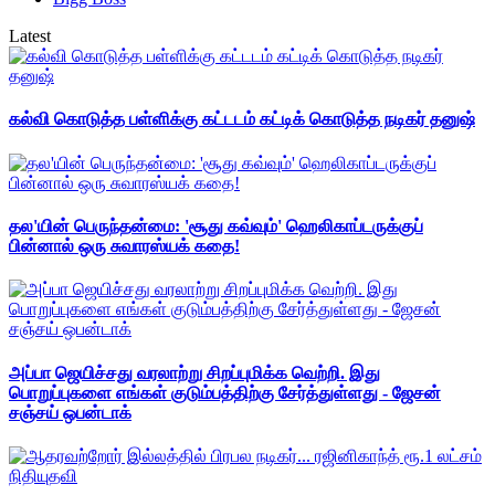
Latest
கல்வி கொடுத்த பள்ளிக்கு கட்டடம் கட்டிக் கொடுத்த நடிகர் தனுஷ்
தல'யின் பெருந்தன்மை: 'சூது கவ்வும்' ஹெலிகாப்டருக்குப்
பின்னால் ஒரு சுவாரஸ்யக் கதை!
அப்பா ஜெயிச்சது வரலாற்று சிறப்புமிக்க வெற்றி. இது
பொறுப்புகளை எங்கள் குடும்பத்திற்கு சேர்த்துள்ளது - ஜேசன்
சஞ்சய் ஒபன்டாக்