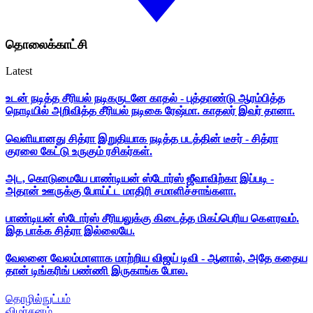
தொலைக்காட்சி
Latest
உடன் நடித்த சீரியல் நடிகருடனே காதல் - புத்தாண்டு ஆரம்பித்த
நொடியில் அறிவித்த சீரியல் நடிகை ரேஷ்மா. காதலர் இவர் தானா.
வெளியானது சித்ரா இறுதியாக நடித்த படத்தின் டீசர் - சித்ரா
குரலை கேட்டு உருகும் ரசிகர்கள்.
அட, கொடுமையே பாண்டியன் ஸ்டோர்ஸ் ஜீவாவிற்கா இப்படி -
அதான் ஊருக்கு போய்ட்ட மாதிரி சமாளிச்சாங்களா.
பாண்டியன் ஸ்டோர்ஸ் சீரியலுக்கு கிடைத்த மிகப்பெரிய கௌரவம்.
இத பாக்க சித்ரா இல்லையே.
வேலனை வேலம்மாளாக மாற்றிய விஜய் டிவி - ஆனால், அதே கதைய
தான் டிங்கரிங் பண்ணி இருகாங்க போல.
தொழில்நுட்பம்
விமர்சனம்