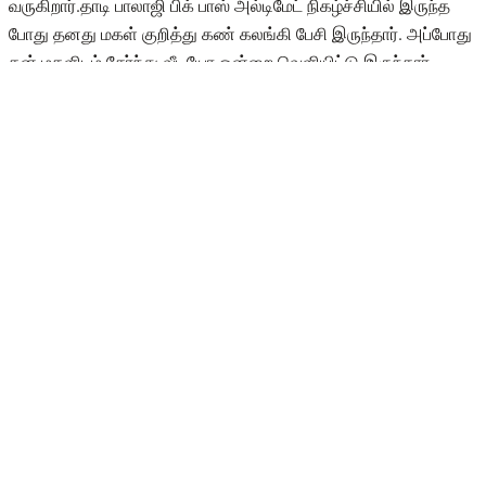
வருகிறார்.தாடி பாலாஜி பிக் பாஸ் அல்டிமேட் நிகழ்ச்சியில் இருந்த
போது தனது மகள் குறித்து கண் கலங்கி பேசி இருந்தார். அப்போது
தன் மகளிடம் சேர்ந்து வீடியோ ஒன்றை வெளியிட்டு இருந்தார்
நித்யா.
எச்சரித்த நித்யா :
அதில் பாலாஜி என்னுடைய கேரக்டரை ரொம்ப அசிங்க படுத்தி
கொண்டிருக்கிறார்.என்னை பற்றி ரொம்ப ரொம்ப தப்பா பேசினால்
நான் கண்டிப்பாக அவர் என்னை அசிங்க அசிங்கமாக திட்டிய
வாய்ஸ் மெசேஜை வெளியிடுவேன் என்றும் கூறி இருந்தார். இந்த
நிலையில் தனது மகளை, மனைவி பிடியிலிருந்து மீட்டுத் தரும்படியும்