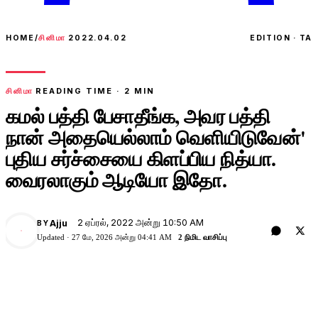
HOME
/
சினிமா
2022.04.02
EDITION · TA
சினிமா
READING TIME ·
2
MIN
கமல் பத்தி பேசாதீங்க, அவர பத்தி
நான் அதையெல்லாம் வெளியிடுவேன்'
புதிய சர்ச்சையை கிளப்பிய நித்யா.
வைரலாகும் ஆடியோ இதோ.
2 ஏப்ரல், 2022 அன்று 10:50 AM
Ajju
BY
A
Updated ·
27 மே, 2026 அன்று 04:41 AM
2 நிமிட வாசிப்பு